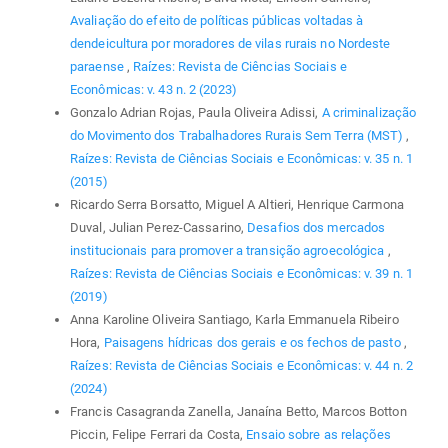
Avaliação do efeito de políticas públicas voltadas à
dendeicultura por moradores de vilas rurais no Nordeste
paraense
,
Raízes: Revista de Ciências Sociais e
Econômicas: v. 43 n. 2 (2023)
Gonzalo Adrian Rojas, Paula Oliveira Adissi,
A criminalização
do Movimento dos Trabalhadores Rurais Sem Terra (MST)
,
Raízes: Revista de Ciências Sociais e Econômicas: v. 35 n. 1
(2015)
Ricardo Serra Borsatto, Miguel A Altieri, Henrique Carmona
Duval, Julian Perez-Cassarino,
Desafios dos mercados
institucionais para promover a transição agroecológica
,
Raízes: Revista de Ciências Sociais e Econômicas: v. 39 n. 1
(2019)
Anna Karoline Oliveira Santiago, Karla Emmanuela Ribeiro
Hora,
Paisagens hídricas dos gerais e os fechos de pasto
,
Raízes: Revista de Ciências Sociais e Econômicas: v. 44 n. 2
(2024)
Francis Casagranda Zanella, Janaína Betto, Marcos Botton
Piccin, Felipe Ferrari da Costa,
Ensaio sobre as relações