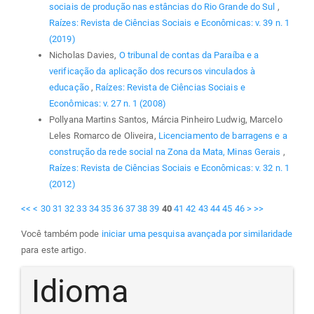
sociais de produção nas estâncias do Rio Grande do Sul
,
Raízes: Revista de Ciências Sociais e Econômicas: v. 39 n. 1
(2019)
Nicholas Davies,
O tribunal de contas da Paraíba e a
verificação da aplicação dos recursos vinculados à
educação
,
Raízes: Revista de Ciências Sociais e
Econômicas: v. 27 n. 1 (2008)
Pollyana Martins Santos, Márcia Pinheiro Ludwig, Marcelo
Leles Romarco de Oliveira,
Licenciamento de barragens e a
construção da rede social na Zona da Mata, Minas Gerais
,
Raízes: Revista de Ciências Sociais e Econômicas: v. 32 n. 1
(2012)
<<
<
30
31
32
33
34
35
36
37
38
39
40
41
42
43
44
45
46
>
>>
Você também pode
iniciar uma pesquisa avançada por similaridade
para este artigo.
Idioma