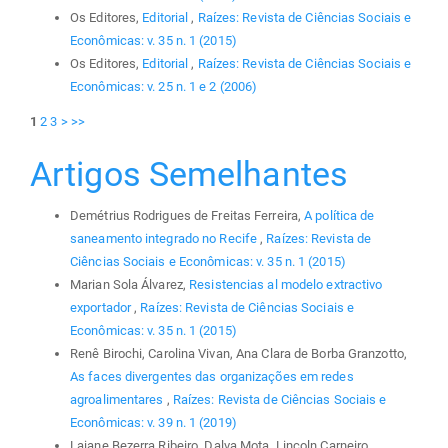
Os Editores,
Editorial
,
Raízes: Revista de Ciências Sociais e
Econômicas: v. 35 n. 1 (2015)
Os Editores,
Editorial
,
Raízes: Revista de Ciências Sociais e
Econômicas: v. 25 n. 1 e 2 (2006)
1
2
3
>
>>
Artigos Semelhantes
Demétrius Rodrigues de Freitas Ferreira,
A política de
saneamento integrado no Recife
,
Raízes: Revista de
Ciências Sociais e Econômicas: v. 35 n. 1 (2015)
Marian Sola Álvarez,
Resistencias al modelo extractivo
exportador
,
Raízes: Revista de Ciências Sociais e
Econômicas: v. 35 n. 1 (2015)
Renê Birochi, Carolina Vivan, Ana Clara de Borba Granzotto,
As faces divergentes das organizações em redes
agroalimentares
,
Raízes: Revista de Ciências Sociais e
Econômicas: v. 39 n. 1 (2019)
Laiane Bezerra Ribeiro, Dalva Mota, Lincoln Carneiro,