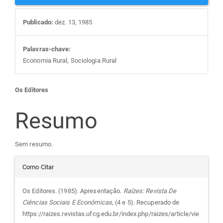
Publicado:
dez. 13, 1985
Palavras-chave:
Economia Rural, Sociologia Rural
Conteúdo
Os Editores
do
Resumo
artigo
Sem resumo.
Detalhes
principal
Como Citar
do
Os Editores. (1985). Apresentação.
Raízes: Revista De
Ciências Sociais E Econômicas
, (4 e 5). Recuperado de
artigo
https://raizes.revistas.ufcg.edu.br/index.php/raizes/article/vie