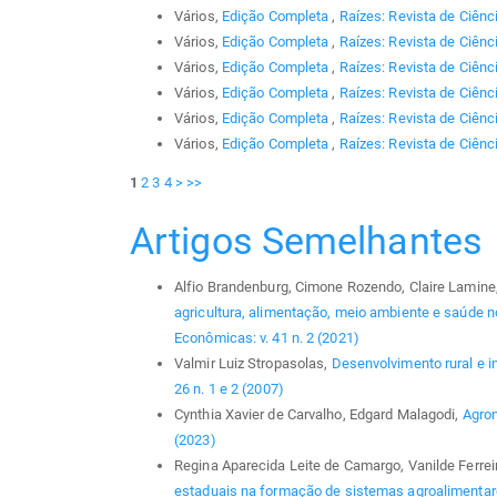
Vários,
Edição Completa
,
Raízes: Revista de Ciênc
Vários,
Edição Completa
,
Raízes: Revista de Ciênc
Vários,
Edição Completa
,
Raízes: Revista de Ciênc
Vários,
Edição Completa
,
Raízes: Revista de Ciênc
Vários,
Edição Completa
,
Raízes: Revista de Ciênci
Vários,
Edição Completa
,
Raízes: Revista de Ciênc
1
2
3
4
>
>>
Artigos Semelhantes
Alfio Brandenburg, Cimone Rozendo, Claire Lamine
agricultura, alimentação, meio ambiente e saúde no
Econômicas: v. 41 n. 2 (2021)
Valmir Luiz Stropasolas,
Desenvolvimento rural e i
26 n. 1 e 2 (2007)
Cynthia Xavier de Carvalho, Edgard Malagodi,
Agro
(2023)
Regina Aparecida Leite de Camargo, Vanilde Ferrei
estaduais na formação de sistemas agroalimentar