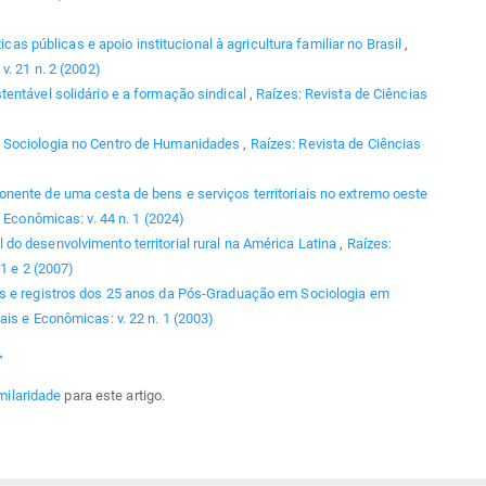
ticas públicas e apoio institucional à agricultura familiar no Brasil
,
v. 21 n. 2 (2002)
tentável solidário e a formação sindical
,
Raízes: Revista de Ciências
 Sociologia no Centro de Humanidades
,
Raízes: Revista de Ciências
ente de uma cesta de bens e serviços territoriais no extremo oeste
 Econômicas: v. 44 n. 1 (2024)
 do desenvolvimento territorial rural na América Latina
,
Raízes:
1 e 2 (2007)
 e registros dos 25 anos da Pós-Graduação em Sociologia em
ais e Econômicas: v. 22 n. 1 (2003)
>
milaridade
para este artigo.