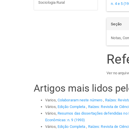
Sociologia Rural
n. 4 e 5 (1
Seção
Notas, Co
Ref
Ver no arquiv
Artigos mais lidos p
Varios,
Colaboraram neste número
,
Raízes: Revist
Vários,
Edição Completa
,
Raízes: Revista de Ciênc
Vários,
Resumos das dissertações defendidas no
Econômicas: n. 9 (1993)
Vários,
Edição Completa
,
Raízes: Revista de Ciênc