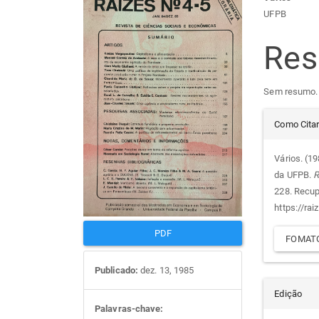
Barra
Con
UFPB
lateral
do
Re
de
arti
Sem resumo.
artigos
prin
Det
Como Cita
do
Vários. (1
da UFPB.
R
arti
228. Recu
https://rai
PDF
FOMATO
Publicado:
dez. 13, 1985
Edição
Palavras-chave: