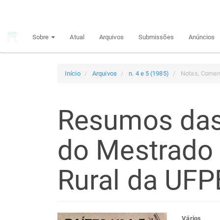
Navegação
Principal
Conteúdo
Sobre
Atual
Arquivos
Submissões
Anúncios
principal
Barra
Lateral
Início
Arquivos
n. 4 e 5 (1985)
Notas, Comen
Resumos das
do Mestrado 
Rural da UFP
Vários