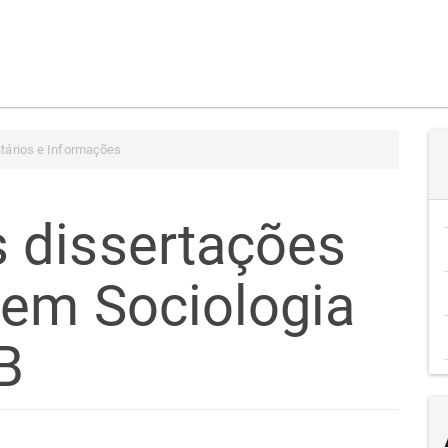
tários e Informações
 dissertações
em Sociologia
B