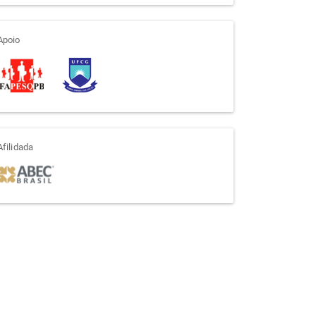
apoio
Apoio
afiliada
Afilidada