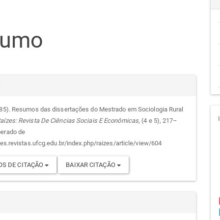
teúdo
sumo
go
cipal
alhes
r
985). Resumos das dissertações do Mestrado em Sociologia Rural
aízes: Revista De Ciências Sociais E Econômicas
, (4 e 5), 217–
go
perado de
zes.revistas.ufcg.edu.br/index.php/raizes/article/view/604
S DE CITAÇÃO
BAIXAR CITAÇÃO