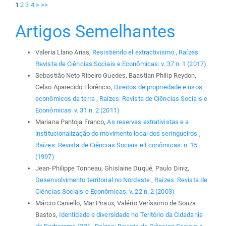
1
2
3
4
>
>>
Artigos Semelhantes
Valeria Llano Arias,
Resistiendo el extractivismo
,
Raízes:
Revista de Ciências Sociais e Econômicas: v. 37 n. 1 (2017)
Sebastião Neto Ribeiro Guedes, Baastian Philip Reydon,
Celso Aparecido Florêncio,
Direitos de propriedade e usos
econômicos da terra
,
Raízes: Revista de Ciências Sociais e
Econômicas: v. 31 n. 2 (2011)
Mariana Pantoja Franco,
As reservas extrativistas e a
institucionalização do movimento local dos seringueiros
,
Raízes: Revista de Ciências Sociais e Econômicas: n. 15
(1997)
Jean-Philippe Tonneau, Ghislaine Duqué, Paulo Diniz,
Desenvolvimento territorial no Nordeste
,
Raízes: Revista de
Ciências Sociais e Econômicas: v. 22 n. 2 (2003)
Márcio Caniello, Mar Piraux, Valério Veríssimo de Souza
Bastos,
Identidade e diversidade no Teritório da Cidadania