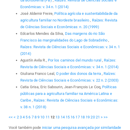
da Borborema (PB)
,
Raízes: Revista de Ciências Sociais e
Econômicas: v. 34 n. 1 (2014)
José Aldemir Freire,
Política agrícola e sustentabilidade da
agricultura familiar no Nordeste brasileiro
,
Raízes: Revista
de Ciências Sociais e Econômicas: n. 20 (1999)
Edcarlos Mendes da Silva,
Das margens do rio São
Francisco às marginalidades do Lago de Sobradinho
,
Raízes: Revista de Ciências Sociais e Econômicas: v. 34 n. 1
(2014)
Agustín Avila R.,
Por los caminos del mundo rural
,
Raízes:
Revista de Ciências Sociais e Econômicas: v. 34 n. 1 (2014)
Giuliana Franco Leal,
O poder dos donos da terra
,
Raízes:
Revista de Ciências Sociais e Econômicas: v. 22 n. 2 (2003)
Catia Grisa, Eric Sabourin, Jean-François Le Coq,
Políticas
públicas para a agricultura familiar na América Latina e
Caribe
,
Raízes: Revista de Ciências Sociais e Econômicas:
v. 38 n. 1 (2018)
<<
<
2
3
4
5
6
7
8
9
10
11
12
13
14
15
16
17
18
19
20
21
>
>>
Você também pode
iniciar uma pesquisa avançada por similaridade