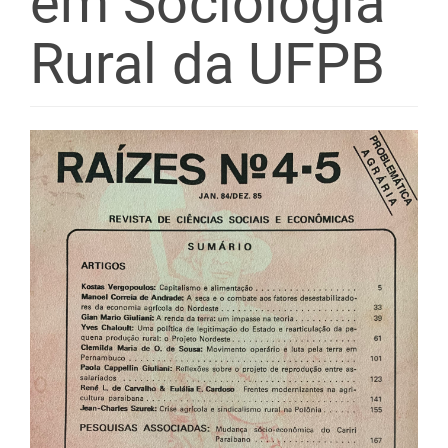
em Sociologia
Rural da UFPB
Barra
lateral
de
artigos