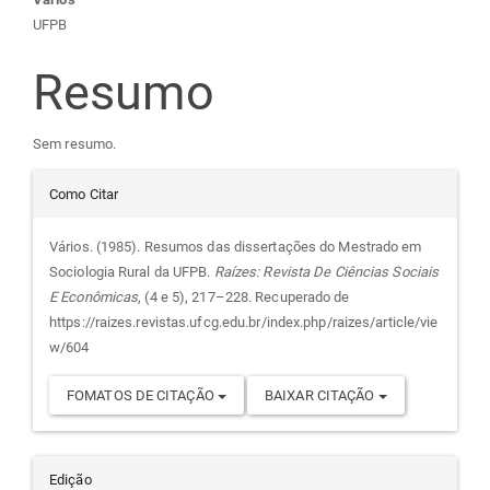
Conteúdo
UFPB
do
Resumo
artigo
Sem resumo.
principal
Detalhes
Como Citar
do
Vários. (1985). Resumos das dissertações do Mestrado em
Sociologia Rural da UFPB.
Raízes: Revista De Ciências Sociais
artigo
E Econômicas
, (4 e 5), 217–228. Recuperado de
https://raizes.revistas.ufcg.edu.br/index.php/raizes/article/vie
w/604
FOMATOS DE CITAÇÃO
BAIXAR CITAÇÃO
Edição