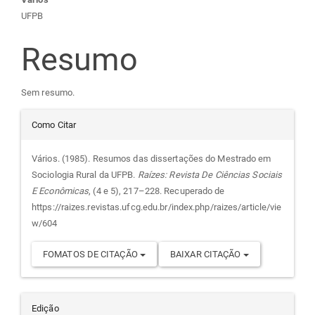
Conteúdo
UFPB
do
Resumo
artigo
Sem resumo.
principal
Detalhes
Como Citar
do
Vários. (1985). Resumos das dissertações do Mestrado em
Sociologia Rural da UFPB.
Raízes: Revista De Ciências Sociais
artigo
E Econômicas
, (4 e 5), 217–228. Recuperado de
https://raizes.revistas.ufcg.edu.br/index.php/raizes/article/vie
w/604
FOMATOS DE CITAÇÃO
BAIXAR CITAÇÃO
Edição