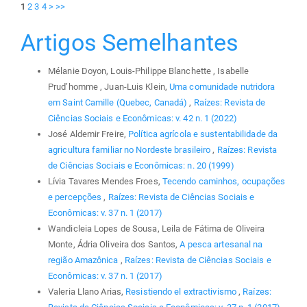
1
2
3
4
>
>>
Artigos Semelhantes
Mélanie Doyon, Louis-Philippe Blanchette , Isabelle
Prud’homme , Juan-Luis Klein,
Uma comunidade nutridora
em Saint Camille (Quebec, Canadá)
,
Raízes: Revista de
Ciências Sociais e Econômicas: v. 42 n. 1 (2022)
José Aldemir Freire,
Política agrícola e sustentabilidade da
agricultura familiar no Nordeste brasileiro
,
Raízes: Revista
de Ciências Sociais e Econômicas: n. 20 (1999)
Lívia Tavares Mendes Froes,
Tecendo caminhos, ocupações
e percepções
,
Raízes: Revista de Ciências Sociais e
Econômicas: v. 37 n. 1 (2017)
Wandicleia Lopes de Sousa, Leila de Fátima de Oliveira
Monte, Ádria Oliveira dos Santos,
A pesca artesanal na
região Amazônica
,
Raízes: Revista de Ciências Sociais e
Econômicas: v. 37 n. 1 (2017)
Valeria Llano Arias,
Resistiendo el extractivismo
,
Raízes: