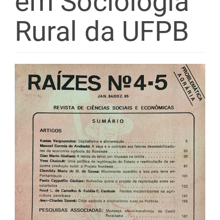
em Sociologia
Rural da UFPB
Barra
lateral
de
artigos