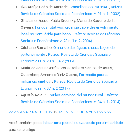
Revista de Ciências Sociais e Econômicas: v. 37 n. 1 (2017)
Ilza Araújo Leão de Andrade,
Conselhos do PRONAF
,
Raízes:
Revista de Ciências Sociais e Econômicas: v. 21 n. 1 (2002)
Ghislaine Duque, Pablo Sidersky, Maria do Socorro de L.
Oliveira,
Fundos rotativos: organização e desenvolvimento
local no Semi-árido paraibano
,
Raízes: Revista de Ciências
Sociais e Econômicas: v. 23 n. 1 e 2 (2004)
Cristiano Ramalho,
O mundo das águas e seus laços de
pertencimento
,
Raízes: Revista de Ciências Sociais e
Econômicas: v. 23 n. 1 e 2 (2004)
Maria de Jesus Corrêa Costa, William Santos de Assis,
Gutemberg Armando Diniz Guerra,
Formação para a
militância sindical
,
Raízes: Revista de Ciências Sociais e
Econômicas: v. 37 n. 2 (2017)
Agustín Avila R.,
Por los caminos del mundo rural
,
Raízes:
Revista de Ciências Sociais e Econômicas: v. 34 n. 1 (2014)
<<
<
3
4
5
6
7
8
9
10
11
12
13
14
15
16
17
18
19
20
21
22
>
>>
Você também pode
iniciar uma pesquisa avançada por similaridade
para este artigo.