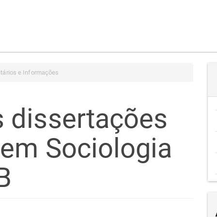
tários e Informações
 dissertações
em Sociologia
B