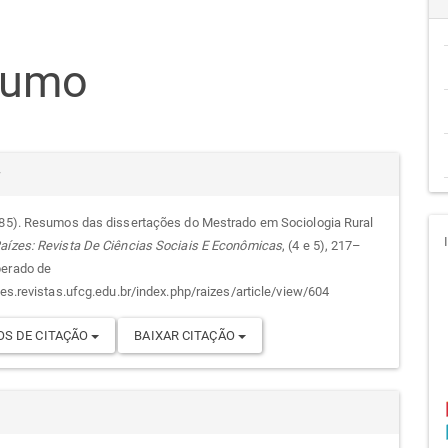
teúdo
sumo
go
cipal
alhes
r
985). Resumos das dissertações do Mestrado em Sociologia Rural
aízes: Revista De Ciências Sociais E Econômicas
, (4 e 5), 217–
go
perado de
zes.revistas.ufcg.edu.br/index.php/raizes/article/view/604
S DE CITAÇÃO
BAIXAR CITAÇÃO