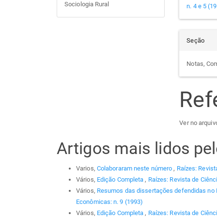
Sociologia Rural
n. 4 e 5 (1
Seção
Notas, Co
Ref
Ver no arquiv
Artigos mais lidos p
Varios,
Colaboraram neste número
,
Raízes: Revist
Vários,
Edição Completa
,
Raízes: Revista de Ciênc
Vários,
Resumos das dissertações defendidas no
Econômicas: n. 9 (1993)
Vários,
Edição Completa
,
Raízes: Revista de Ciênc