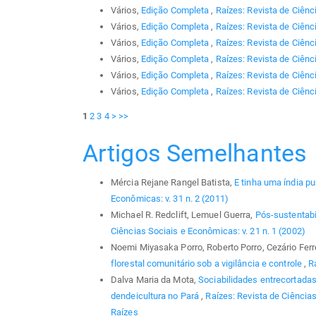
Vários,
Edição Completa
,
Raízes: Revista de Ciênc
Vários,
Edição Completa
,
Raízes: Revista de Ciênc
Vários,
Edição Completa
,
Raízes: Revista de Ciênc
Vários,
Edição Completa
,
Raízes: Revista de Ciênc
Vários,
Edição Completa
,
Raízes: Revista de Ciênci
Vários,
Edição Completa
,
Raízes: Revista de Ciênc
1
2
3
4
>
>>
Artigos Semelhantes
Mércia Rejane Rangel Batista,
E tinha uma índia p
Econômicas: v. 31 n. 2 (2011)
Michael R. Redclift, Lemuel Guerra,
Pós-sustentabi
Ciências Sociais e Econômicas: v. 21 n. 1 (2002)
Noemi Miyasaka Porro, Roberto Porro, Cezário Ferrei
florestal comunitário sob a vigilância e controle
,
R
Dalva Maria da Mota,
Sociabilidades entrecortadas 
dendeicultura no Pará
,
Raízes: Revista de Ciências
Raízes