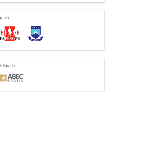
apoio
Apoio
afiliada
Afilidada