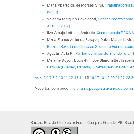
Maria Aparecida de Moraes Silva,
Trabalhadores r
(2008)
Valesca Marques Cavalcanti,
Conhecimento como 
32 n. 2 (2012)
Ilza Araújo Leão de Andrade,
Conselhos do PRON
Myrla Franco Antunes Resque, Dalva Maria da Mot
Raízes: Revista de Ciências Sociais e Econômicas: 
Agustín Avila R.,
Por los caminos del mundo rural
,
Mélanie Doyon, Louis-Philippe Blanchette , Isabel
Camille (Quebec, Canadá)
,
Raízes: Revista de Ciên
<<
<
5
6
7
8
9
10
11
12
13
14
15
16
17
18
19
20
21
22
23
2
Você também pode
iniciar uma pesquisa avançada por si
Raízes: Rev. de Cie. Soc. e Econ., Campina Grande, PB, Bras