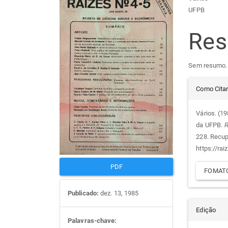
Barra
Con
UFPB
lateral
do
Re
de
arti
Sem resumo.
artigos
prin
Det
Como Cita
do
Vários. (1
da UFPB.
R
arti
228. Recu
https://rai
PDF
FOMATO
Publicado:
dez. 13, 1985
Edição
Palavras-chave: