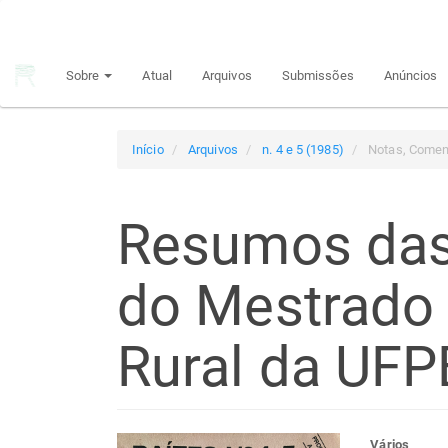
Navegação
Principal
Conteúdo
Sobre
Atual
Arquivos
Submissões
Anúncios
principal
Barra
Lateral
Início
Arquivos
n. 4 e 5 (1985)
Notas, Comen
Resumos das
do Mestrado 
Rural da UFP
Vários