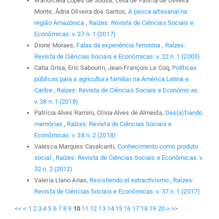
Wandicleia Lopes de Sousa, Leila de Fátima de Oliveira
Monte, Ádria Oliveira dos Santos,
A pesca artesanal na
região Amazônica
,
Raízes: Revista de Ciências Sociais e
Econômicas: v. 37 n. 1 (2017)
Dione Moraes,
Falas da experiência feminina
,
Raízes:
Revista de Ciências Sociais e Econômicas: v. 22 n. 1 (2003)
Catia Grisa, Eric Sabourin, Jean-François Le Coq,
Políticas
públicas para a agricultura familiar na América Latina e
Caribe
,
Raízes: Revista de Ciências Sociais e Econômicas:
v. 38 n. 1 (2018)
Patrícia Alves Ramiro, Olivia Alves de Almeida,
Des(a)fiando
memórias
,
Raízes: Revista de Ciências Sociais e
Econômicas: v. 38 n. 2 (2018)
Valesca Marques Cavalcanti,
Conhecimento como produto
social
,
Raízes: Revista de Ciências Sociais e Econômicas: v.
32 n. 2 (2012)
Valeria Llano Arias,
Resistiendo el extractivismo
,
Raízes:
Revista de Ciências Sociais e Econômicas: v. 37 n. 1 (2017)
<<
<
1
2
3
4
5
6
7
8
9
10
11
12
13
14
15
16
17
18
19
20
>
>>