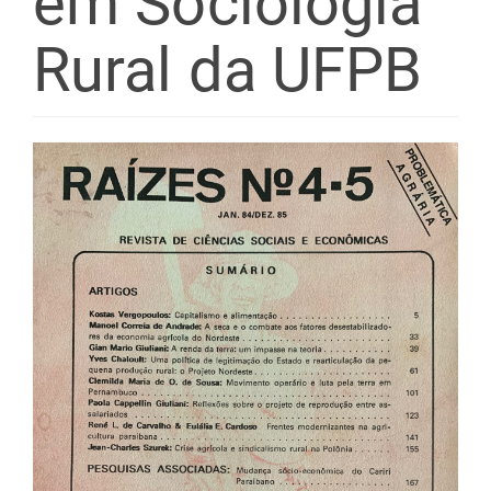
em Sociologia
Rural da UFPB
Barra
lateral
de
artigos