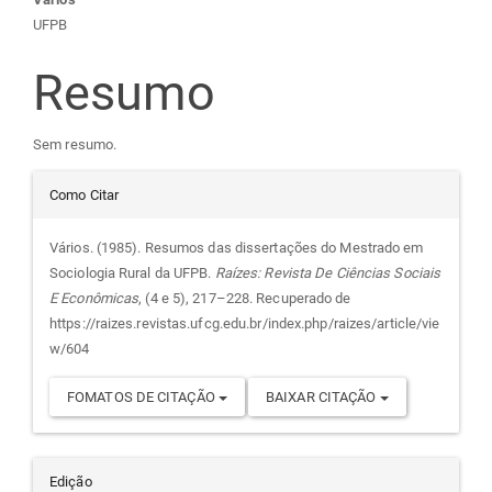
Conteúdo
UFPB
do
Resumo
artigo
Sem resumo.
principal
Detalhes
Como Citar
do
Vários. (1985). Resumos das dissertações do Mestrado em
Sociologia Rural da UFPB.
Raízes: Revista De Ciências Sociais
artigo
E Econômicas
, (4 e 5), 217–228. Recuperado de
https://raizes.revistas.ufcg.edu.br/index.php/raizes/article/vie
w/604
FOMATOS DE CITAÇÃO
BAIXAR CITAÇÃO
Edição