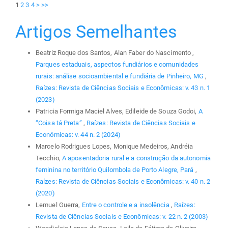
1
2
3
4
>
>>
Artigos Semelhantes
Beatriz Roque dos Santos, Alan Faber do Nascimento ,
Parques estaduais, aspectos fundiários e comunidades
rurais: análise socioambiental e fundiária de Pinheiro, MG
,
Raízes: Revista de Ciências Sociais e Econômicas: v. 43 n. 1
(2023)
Patricia Formiga Maciel Alves, Edileide de Souza Godoi,
A
“Coisa tá Preta”
,
Raízes: Revista de Ciências Sociais e
Econômicas: v. 44 n. 2 (2024)
Marcelo Rodrigues Lopes, Monique Medeiros, Andréia
Tecchio,
A aposentadoria rural e a construção da autonomia
feminina no território Quilombola de Porto Alegre, Pará
,
Raízes: Revista de Ciências Sociais e Econômicas: v. 40 n. 2
(2020)
Lemuel Guerra,
Entre o controle e a insolência
,
Raízes:
Revista de Ciências Sociais e Econômicas: v. 22 n. 2 (2003)