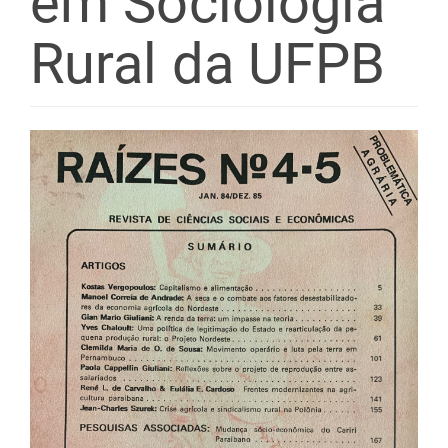
em Sociologia
Rural da UFPB
Barra
lateral
de
artigos