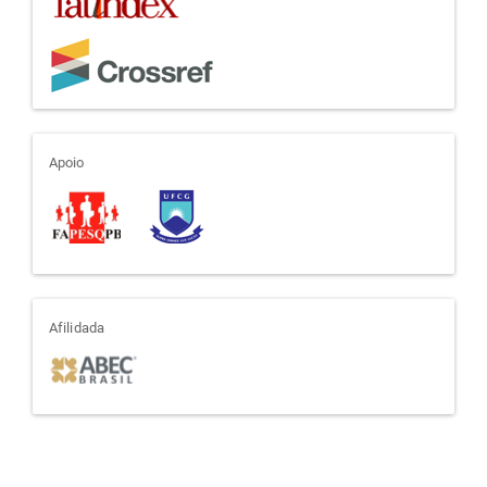
apoio
Apoio
afiliada
Afilidada