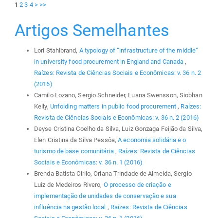
1
2
3
4
>
>>
Artigos Semelhantes
Lori Stahlbrand,
A typology of “infrastructure of the middle”
in university food procurement in England and Canada
,
Raízes: Revista de Ciências Sociais e Econômicas: v. 36 n. 2
(2016)
Camilo Lozano, Sergio Schneider, Luana Swensson, Siobhan
Kelly,
Unfolding matters in public food procurement
,
Raízes:
Revista de Ciências Sociais e Econômicas: v. 36 n. 2 (2016)
Deyse Cristina Coelho da Silva, Luiz Gonzaga Feijão da Silva,
Elen Cristina da Silva Pessôa,
A economia solidária e o
turismo de base comunitária
,
Raízes: Revista de Ciências
Sociais e Econômicas: v. 36 n. 1 (2016)
Brenda Batista Cirilo, Oriana Trindade de Almeida, Sergio
Luiz de Medeiros Rivero,
O processo de criação e
implementação de unidades de conservação e sua
influência na gestão local
,
Raízes: Revista de Ciências