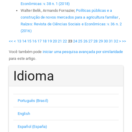
Econômicas: v. 38 n. 1 (2018)
Walter Belik, Armando Fornazier,
Políticas públicas e a
construção de novos mercados para a agricultura familiar
,
Raízes: Revista de Ciências Sociais e Econômicas: v. 36 n. 2
(2016)
<<
<
13
14
15
16
17
18
19
20
21
22
23
24
25
26
27
28
29
30
31
32
>
>>
Você também pode
iniciar uma pesquisa avançada por similaridade
para este artigo.
Idioma
Português (Brasil)
English
Español (España)