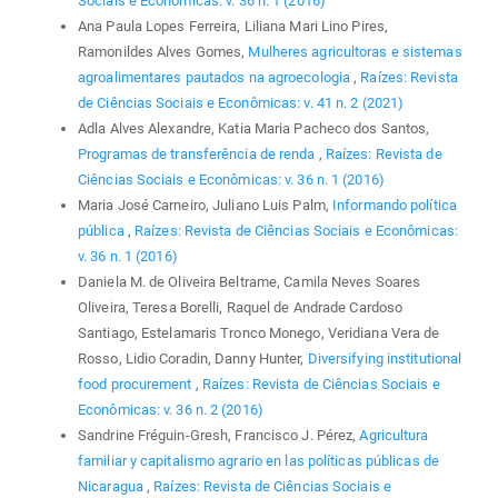
Sociais e Econômicas: v. 36 n. 1 (2016)
Ana Paula Lopes Ferreira, Liliana Mari Lino Pires,
Ramonildes Alves Gomes,
Mulheres agricultoras e sistemas
agroalimentares pautados na agroecologia
,
Raízes: Revista
de Ciências Sociais e Econômicas: v. 41 n. 2 (2021)
Adla Alves Alexandre, Katia Maria Pacheco dos Santos,
Programas de transferência de renda
,
Raízes: Revista de
Ciências Sociais e Econômicas: v. 36 n. 1 (2016)
Maria José Carneiro, Juliano Luis Palm,
Informando política
pública
,
Raízes: Revista de Ciências Sociais e Econômicas:
v. 36 n. 1 (2016)
Daniela M. de Oliveira Beltrame, Camila Neves Soares
Oliveira, Teresa Borelli, Raquel de Andrade Cardoso
Santiago, Estelamaris Tronco Monego, Veridiana Vera de
Rosso, Lidio Coradin, Danny Hunter,
Diversifying institutional
food procurement
,
Raízes: Revista de Ciências Sociais e
Econômicas: v. 36 n. 2 (2016)
Sandrine Fréguin-Gresh, Francisco J. Pérez,
Agricultura
familiar y capitalismo agrario en las políticas públicas de
Nicaragua
,
Raízes: Revista de Ciências Sociais e