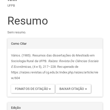
Conteúdo
UFPB
do
Resumo
artigo
Sem resumo.
principal
Detalhes
Como Citar
do
Vários. (1985). Resumos das dissertações do Mestrado em
Sociologia Rural da UFPB.
Raízes: Revista De Ciências Sociais
artigo
E Econômicas
, (4 e 5), 217–228. Recuperado de
https://raizes.revistas.ufcg.edu.br/index.php/raizes/article/vie
w/604
FOMATOS DE CITAÇÃO
BAIXAR CITAÇÃO
Edição