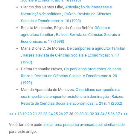
Sociais e Econômicas: n. 18 (1998)
Claricio dos Santos Filho,
Articulação de interesses e
formulação de políticas
,
Raízes: Revista de Ciências
Sociais e Econômicas: n. 18 (1998)
Renata Menasche, Régis da Cunha Belém,
Gênero e
agricultura familiar
,
Raízes: Revista de Ciências Sociais e
Econômicas: n. 17 (1998)
Maria Dione C. de Moraes,
De camponês a agricultor familiar
,
Raízes: Revista de Ciências Sociais e Econômicas: n. 17
(1998)
Delma Pessanha Neves,
Os pequenos produtores de cana
,
Raízes: Revista de Ciências Sociais e Econômicas: n. 20
(1999)
Marilda Aparecida de Menezes,
O cotidiano camponês e a
sua importância enquanto resistência à dominação
,
Raízes:
Revista de Ciências Sociais e Econômicas: v. 21 n. 1 (2002)
<<
<
18
19
20
21
22
23
24
25
26
27
28
29
30
31
32
33
34
35
36
37
>
>>
Você também pode
iniciar uma pesquisa avançada por similaridade
para este artigo.