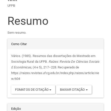
Conteúdo
UFPB
do
Resumo
artigo
Sem resumo.
principal
Detalhes
Como Citar
do
Vários. (1985). Resumos das dissertações do Mestrado em
Sociologia Rural da UFPB.
Raízes: Revista De Ciências Sociais
artigo
E Econômicas
, (4 e 5), 217–228. Recuperado de
https://raizes.revistas.ufcg.edu.br/index.php/raizes/article/vie
w/604
FOMATOS DE CITAÇÃO
BAIXAR CITAÇÃO
Edição