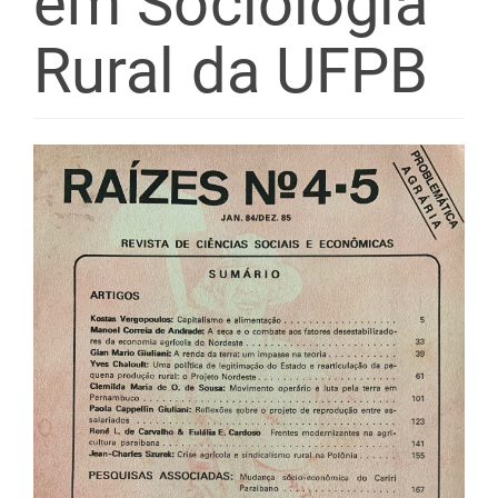
em Sociologia
Rural da UFPB
Barra
lateral
de
artigos