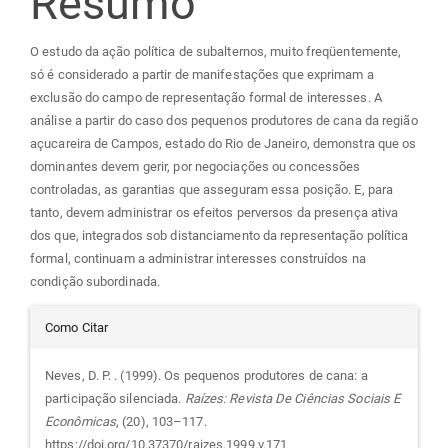
Resumo
artigo
O estudo da ação política de subalternos, muito freqüentemente,
principal
só é considerado a partir de manifestações que exprimam a
exclusão do campo de representação formal de interesses. A
análise a partir do caso dos pequenos produtores de cana da região
açucareira de Campos, estado do Rio de Janeiro, demonstra que os
dominantes devem gerir, por negociações ou concessões
controladas, as garantias que asseguram essa posição. E, para
tanto, devem administrar os efeitos perversos da presença ativa
dos que, integrados sob distanciamento da representação política
formal, continuam a administrar interesses construídos na
condição subordinada.
Detalhes
Como Citar
do
Neves, D. P. . (1999). Os pequenos produtores de cana: a
participação silenciada.
Raízes: Revista De Ciências Sociais E
artigo
Econômicas
, (20), 103–117.
https://doi.org/10.37370/raizes.1999.v.171