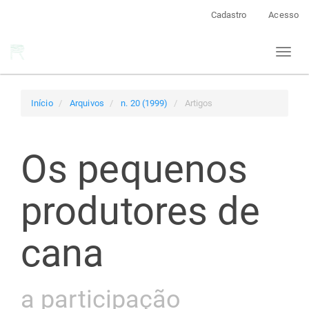
Navegação
Cadastro
Acesso
Principal
Conteúdo
Toggl
principal
naviga
Barra
Lateral
Início
Arquivos
n. 20 (1999)
Artigos
Os pequenos
produtores de
cana
a participação