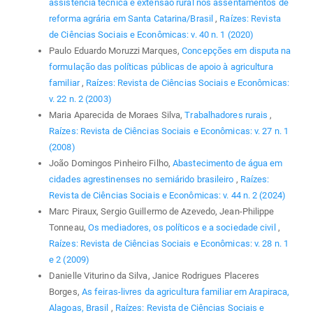
assistência técnica e extensão rural nos assentamentos de
reforma agrária em Santa Catarina/Brasil
,
Raízes: Revista
de Ciências Sociais e Econômicas: v. 40 n. 1 (2020)
Paulo Eduardo Moruzzi Marques,
Concepções em disputa na
formulação das políticas públicas de apoio à agricultura
familiar
,
Raízes: Revista de Ciências Sociais e Econômicas:
v. 22 n. 2 (2003)
Maria Aparecida de Moraes Silva,
Trabalhadores rurais
,
Raízes: Revista de Ciências Sociais e Econômicas: v. 27 n. 1
(2008)
João Domingos Pinheiro Filho,
Abastecimento de água em
cidades agrestinenses no semiárido brasileiro
,
Raízes:
Revista de Ciências Sociais e Econômicas: v. 44 n. 2 (2024)
Marc Piraux, Sergio Guillermo de Azevedo, Jean-Philippe
Tonneau,
Os mediadores, os políticos e a sociedade civil
,
Raízes: Revista de Ciências Sociais e Econômicas: v. 28 n. 1
e 2 (2009)
Danielle Viturino da Silva, Janice Rodrigues Placeres
Borges,
As feiras-livres da agricultura familiar em Arapiraca,
Alagoas, Brasil
,
Raízes: Revista de Ciências Sociais e