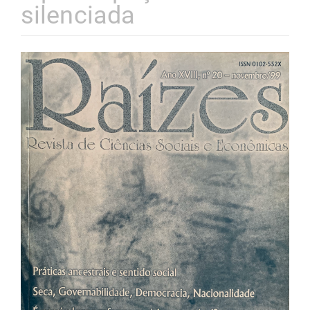
silenciada
Barra
lateral
de
artigos