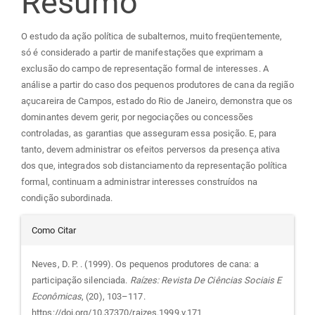
Resumo
artigo
O estudo da ação política de subalternos, muito freqüentemente,
principal
só é considerado a partir de manifestações que exprimam a
exclusão do campo de representação formal de interesses. A
análise a partir do caso dos pequenos produtores de cana da região
açucareira de Campos, estado do Rio de Janeiro, demonstra que os
dominantes devem gerir, por negociações ou concessões
controladas, as garantias que asseguram essa posição. E, para
tanto, devem administrar os efeitos perversos da presença ativa
dos que, integrados sob distanciamento da representação política
formal, continuam a administrar interesses construídos na
condição subordinada.
Detalhes
Como Citar
do
Neves, D. P. . (1999). Os pequenos produtores de cana: a
participação silenciada.
Raízes: Revista De Ciências Sociais E
artigo
Econômicas
, (20), 103–117.
https://doi.org/10.37370/raizes.1999.v.171