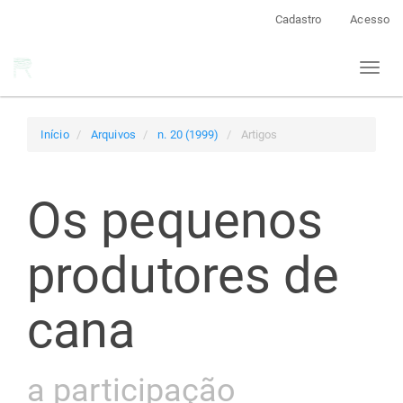
Navegação
Cadastro
Acesso
Principal
Conteúdo
Toggl
principal
naviga
Barra
Lateral
Início
Arquivos
n. 20 (1999)
Artigos
Os pequenos
produtores de
cana
a participação