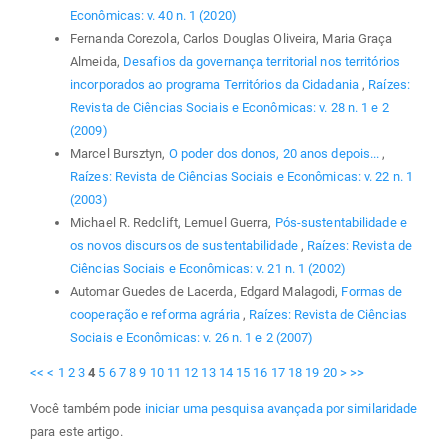
Econômicas: v. 40 n. 1 (2020)
Fernanda Corezola, Carlos Douglas Oliveira, Maria Graça
Almeida,
Desafios da governança territorial nos territórios
incorporados ao programa Territórios da Cidadania
,
Raízes:
Revista de Ciências Sociais e Econômicas: v. 28 n. 1 e 2
(2009)
Marcel Bursztyn,
O poder dos donos, 20 anos depois...
,
Raízes: Revista de Ciências Sociais e Econômicas: v. 22 n. 1
(2003)
Michael R. Redclift, Lemuel Guerra,
Pós-sustentabilidade e
os novos discursos de sustentabilidade
,
Raízes: Revista de
Ciências Sociais e Econômicas: v. 21 n. 1 (2002)
Automar Guedes de Lacerda, Edgard Malagodi,
Formas de
cooperação e reforma agrária
,
Raízes: Revista de Ciências
Sociais e Econômicas: v. 26 n. 1 e 2 (2007)
<<
<
1
2
3
4
5
6
7
8
9
10
11
12
13
14
15
16
17
18
19
20
>
>>
Você também pode
iniciar uma pesquisa avançada por similaridade
para este artigo.