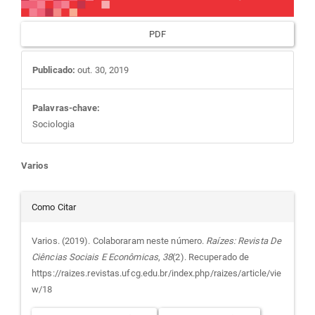
PDF
Publicado:
out. 30, 2019
Palavras-chave:
Sociologia
Conteúdo
Varios
do
Detalhes
Como Citar
artigo
do
Varios. (2019). Colaboraram neste número.
Raízes: Revista De
Ciências Sociais E Econômicas
,
38
(2). Recuperado de
principal
artigo
https://raizes.revistas.ufcg.edu.br/index.php/raizes/article/vie
w/18