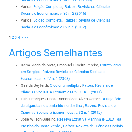
Vários,
Edição Completa
,
Raízes: Revista de Ciências
Sociais e Econômicas: v. 36 n. 2 (2016)
Vários,
Edição Completa
,
Raízes: Revista de Ciências
Sociais e Econômicas: v. 32 n. 2 (2012)
1
2
3
4
>
>>
Artigos Semelhantes
Dalva Maria da Mota, Emanuel Oliveira Pereira,
Extrativismo
em Sergipe
,
Raízes: Revista de Ciências Sociais e
Econômicas: v. 27 n. 1 (2008)
Giralda Seyferth,
O colono múltiplo
,
Raízes: Revista de
Ciências Sociais e Econômicas: v. 31 n. 1 (2011)
Luis Henrique Cunha, Ramonildes Alves Gomes,
A trajetória
da algaroba no semiárido nordestino
,
Raízes: Revista de
Ciências Sociais e Econômicas: v. 32 n. 1 (2012)
José Wilson Galdino,
Reserva Extrativa Marinha (RESEX) da
Prainha do Canto Verde
,
Raízes: Revista de Ciências Sociais