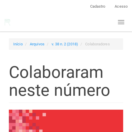
Navegação
Cadastro
Acesso
Principal
Conteúdo
Toggl
principal
naviga
Barra
Lateral
Início
Arquivos
v. 38 n. 2 (2018)
Colaboradores
Colaboraram
neste número
Barra
lateral