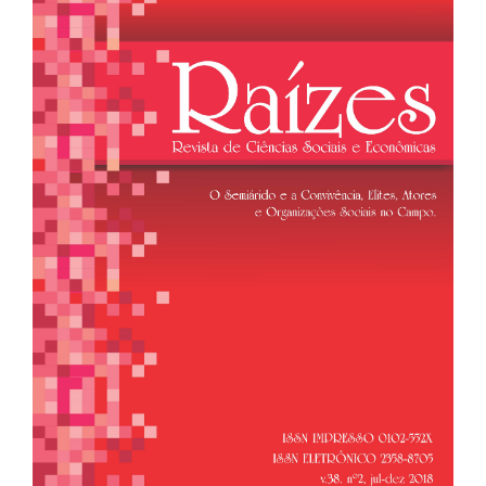
de
artigos