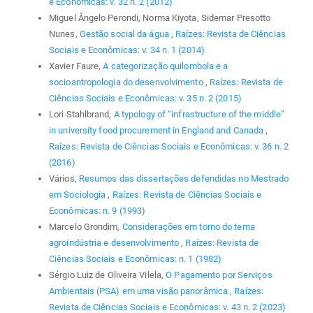
e Econômicas: v. 32 n. 2 (2012)
Miguel Ângelo Perondi, Norma Kiyota, Sidemar Presotto
Nunes,
Gestão social da água
,
Raízes: Revista de Ciências
Sociais e Econômicas: v. 34 n. 1 (2014)
Xavier Faure,
A categorização quilombola e a
socioantropologia do desenvolvimento
,
Raízes: Revista de
Ciências Sociais e Econômicas: v. 35 n. 2 (2015)
Lori Stahlbrand,
A typology of “infrastructure of the middle”
in university food procurement in England and Canada
,
Raízes: Revista de Ciências Sociais e Econômicas: v. 36 n. 2
(2016)
Vários,
Resumos das dissertações defendidas no Mestrado
em Sociologia
,
Raízes: Revista de Ciências Sociais e
Econômicas: n. 9 (1993)
Marcelo Grondim,
Considerações em torno do tema
agroindústria e desenvolvimento
,
Raízes: Revista de
Ciências Sociais e Econômicas: n. 1 (1982)
Sérgio Luiz de Oliveira Vilela,
O Pagamento por Serviços
Ambientais (PSA) em uma visão panorâmica
,
Raízes:
Revista de Ciências Sociais e Econômicas: v. 43 n. 2 (2023)