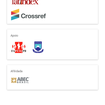
apoio
Apoio
afiliada
Afilidada