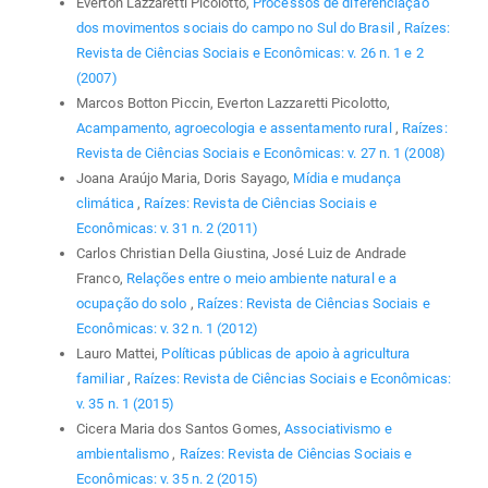
Everton Lazzaretti Picolotto,
Processos de diferenciação
dos movimentos sociais do campo no Sul do Brasil
,
Raízes:
Revista de Ciências Sociais e Econômicas: v. 26 n. 1 e 2
(2007)
Marcos Botton Piccin, Everton Lazzaretti Picolotto,
Acampamento, agroecologia e assentamento rural
,
Raízes:
Revista de Ciências Sociais e Econômicas: v. 27 n. 1 (2008)
Joana Araújo Maria, Doris Sayago,
Mídia e mudança
climática
,
Raízes: Revista de Ciências Sociais e
Econômicas: v. 31 n. 2 (2011)
Carlos Christian Della Giustina, José Luiz de Andrade
Franco,
Relações entre o meio ambiente natural e a
ocupação do solo
,
Raízes: Revista de Ciências Sociais e
Econômicas: v. 32 n. 1 (2012)
Lauro Mattei,
Políticas públicas de apoio à agricultura
familiar
,
Raízes: Revista de Ciências Sociais e Econômicas:
v. 35 n. 1 (2015)
Cicera Maria dos Santos Gomes,
Associativismo e
ambientalismo
,
Raízes: Revista de Ciências Sociais e
Econômicas: v. 35 n. 2 (2015)