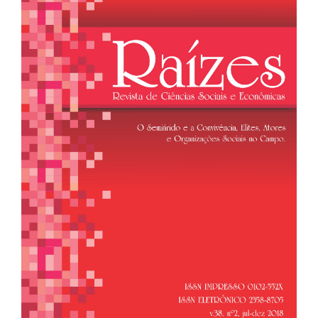
de
artigos