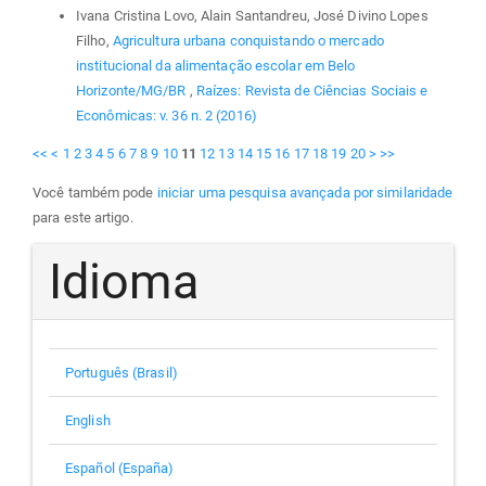
Ivana Cristina Lovo, Alain Santandreu, José Divino Lopes
Filho,
Agricultura urbana conquistando o mercado
institucional da alimentação escolar em Belo
Horizonte/MG/BR
,
Raízes: Revista de Ciências Sociais e
Econômicas: v. 36 n. 2 (2016)
<<
<
1
2
3
4
5
6
7
8
9
10
11
12
13
14
15
16
17
18
19
20
>
>>
Você também pode
iniciar uma pesquisa avançada por similaridade
para este artigo.
Idioma
Português (Brasil)
English
Español (España)