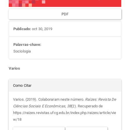
PDF
Publicado:
oct 30, 2019
Palavras-chave:
Sociologia
Conteúdo
Varios
do
Detalhes
Como Citar
artigo
do
Varios. (2019). Colaboraram neste número.
Raízes: Revista De
Ciências Sociais E Econômicas
,
38
(2). Recuperado de
principal
artigo
https://raizes.revistas.ufcg.edu.br/index.php/raizes/article/vie
w/18