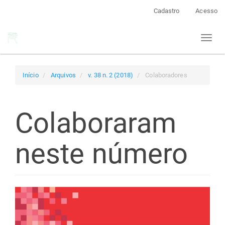
Navegação
Cadastro
Acesso
Principal
Conteúdo
Toggl
principal
naviga
Barra
Lateral
Início
Arquivos
v. 38 n. 2 (2018)
Colaboradores
Colaboraram
neste número
Barra
lateral