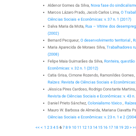
Aldenor Gomes da Silva,
Nova fase do sindicalis
Marcos Lázaro Prado, Jacob Carlos Lima,
O Trabal
Ciências Sociais e Econômicas: v. 37 n. 1 (2017)
Dalva Maria da Mota,
Rua – Vitrine dos desempre
(2002)
Bernard Pecqueur,
O desenvolvimento territorial
,
R
Maria Aparecida de Moraes Silva,
Trabalhadores r
(2008)
Felipe Maia Guimarães da Silva,
Ronteira, questão
Econômicas: v. 32 n. 1 (2012)
Catia Grisa, Cimone Rozendo, Ramonildes Gomes,
Raízes: Revista de Ciências Sociais e Econômicas: 
Jéssica Pires Cardoso, Rodrigo Constante Martins,
Revista de Ciências Sociais e Econômicas: v. 43 n.
Daniel Prieto Sánchez,
Colonialismo tóxico
,
Raízes
Mauro W. Barbosa de Almeida, Mariana Ciavatta P
Ciências Sociais e Econômicas: v. 23 n. 1 e 2 (2004
<<
<
1
2
3
4
5
6
7
8
9
10
11
12
13
14
15
16
17
18
19
20
>
>