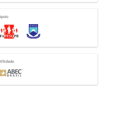
apoio
Apoio
afiliada
Afilidada