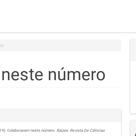
es
 neste número
teúdo
alhes
r
go
019). Colaboraram neste número.
Raízes: Revista De Ciências