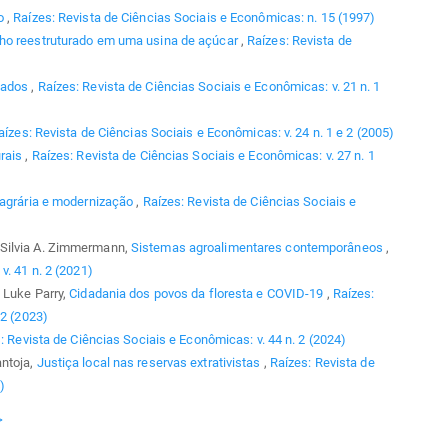
mo
,
Raízes: Revista de Ciências Sociais e Econômicas: n. 15 (1997)
ho reestruturado em uma usina de açúcar
,
Raízes: Revista de
gados
,
Raízes: Revista de Ciências Sociais e Econômicas: v. 21 n. 1
aízes: Revista de Ciências Sociais e Econômicas: v. 24 n. 1 e 2 (2005)
urais
,
Raízes: Revista de Ciências Sociais e Econômicas: v. 27 n. 1
 agrária e modernização
,
Raízes: Revista de Ciências Sociais e
 Silvia A. Zimmermann,
Sistemas agroalimentares contemporâneos
,
v. 41 n. 2 (2021)
 Luke Parry,
Cidadania dos povos da floresta e COVID-19
,
Raízes:
 2 (2023)
: Revista de Ciências Sociais e Econômicas: v. 44 n. 2 (2024)
antoja,
Justiça local nas reservas extrativistas
,
Raízes: Revista de
)
>