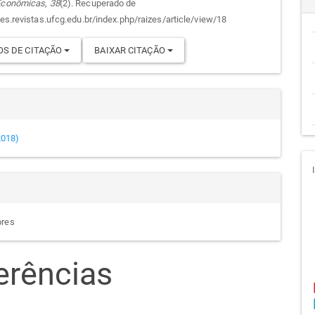
 Econômicas
,
38
(2). Recuperado de
cipal
go
zes.revistas.ufcg.edu.br/index.php/raizes/article/view/18
S DE CITAÇÃO
BAIXAR CITAÇÃO
(2018)
ores
erências