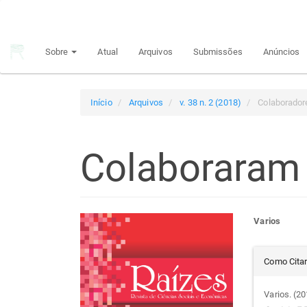
Navegação
Principal
Conteúdo
Sobre
Atual
Arquivos
Submissões
Anúncios
principal
Barra
Lateral
Início
Arquivos
v. 38 n. 2 (2018)
Colaborador
Colaboraram
Barra
Con
Varios
lateral
do
Det
Como Cita
de
arti
do
Varios. (2