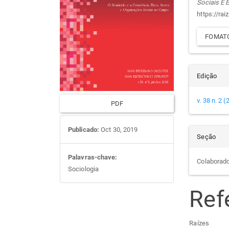
Sociais E
artigos
prin
arti
https://rai
FOMATO
Edição
v. 38 n. 2 
PDF
Publicado:
Oct 30, 2019
Seção
Palavras-chave:
Colaborad
Sociologia
Ref
Raízes