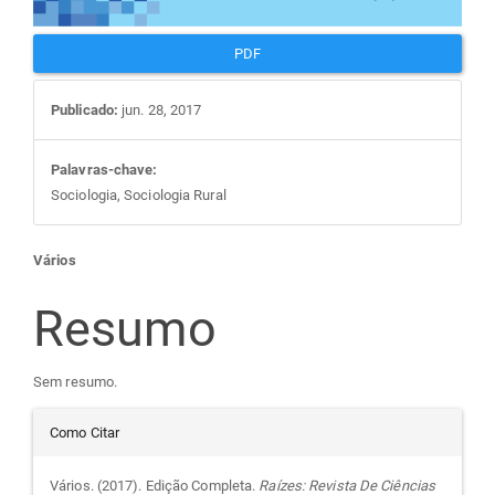
PDF
Publicado:
jun. 28, 2017
Palavras-chave:
Sociologia, Sociologia Rural
Conteúdo
Vários
do
Resumo
artigo
Sem resumo.
Detalhes
principal
Como Citar
do
Vários. (2017). Edição Completa.
Raízes: Revista De Ciências