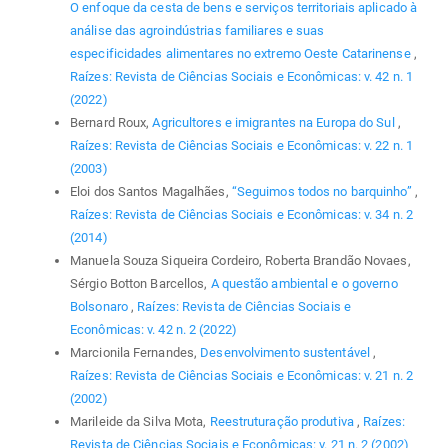
O enfoque da cesta de bens e serviços territoriais aplicado à
análise das agroindústrias familiares e suas
especificidades alimentares no extremo Oeste Catarinense
,
Raízes: Revista de Ciências Sociais e Econômicas: v. 42 n. 1
(2022)
Bernard Roux,
Agricultores e imigrantes na Europa do Sul
,
Raízes: Revista de Ciências Sociais e Econômicas: v. 22 n. 1
(2003)
Eloi dos Santos Magalhães,
“Seguimos todos no barquinho”
,
Raízes: Revista de Ciências Sociais e Econômicas: v. 34 n. 2
(2014)
Manuela Souza Siqueira Cordeiro, Roberta Brandão Novaes,
Sérgio Botton Barcellos,
A questão ambiental e o governo
Bolsonaro
,
Raízes: Revista de Ciências Sociais e
Econômicas: v. 42 n. 2 (2022)
Marcionila Fernandes,
Desenvolvimento sustentável
,
Raízes: Revista de Ciências Sociais e Econômicas: v. 21 n. 2
(2002)
Marileide da Silva Mota,
Reestruturação produtiva
,
Raízes:
Revista de Ciências Sociais e Econômicas: v. 21 n. 2 (2002)