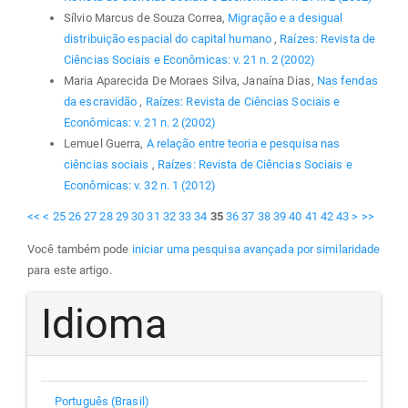
Sílvio Marcus de Souza Correa,
Migração e a desigual
distribuição espacial do capital humano
,
Raízes: Revista de
Ciências Sociais e Econômicas: v. 21 n. 2 (2002)
Maria Aparecida De Moraes Silva, Janaína Dias,
Nas fendas
da escravidão
,
Raízes: Revista de Ciências Sociais e
Econômicas: v. 21 n. 2 (2002)
Lemuel Guerra,
A relação entre teoria e pesquisa nas
ciências sociais
,
Raízes: Revista de Ciências Sociais e
Econômicas: v. 32 n. 1 (2012)
<<
<
25
26
27
28
29
30
31
32
33
34
35
36
37
38
39
40
41
42
43
>
>>
Você também pode
iniciar uma pesquisa avançada por similaridade
para este artigo.
Idioma
Português (Brasil)