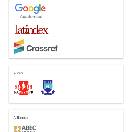
apoio
Apoio
afiliada
Afilidada