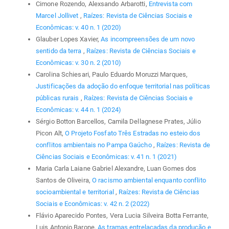
Cimone Rozendo, Alexsando Arbarotti,
Entrevista com
Marcel Jollivet
,
Raízes: Revista de Ciências Sociais e
Econômicas: v. 40 n. 1 (2020)
Glauber Lopes Xavier,
As incompreensões de um novo
sentido da terra
,
Raízes: Revista de Ciências Sociais e
Econômicas: v. 30 n. 2 (2010)
Carolina Schiesari, Paulo Eduardo Moruzzi Marques,
Justificações da adoção do enfoque territorial nas políticas
públicas rurais
,
Raízes: Revista de Ciências Sociais e
Econômicas: v. 44 n. 1 (2024)
Sérgio Botton Barcellos, Camila Dellagnese Prates, Júlio
Picon Alt,
O Projeto Fosfato Três Estradas no esteio dos
conflitos ambientais no Pampa Gaúcho
,
Raízes: Revista de
Ciências Sociais e Econômicas: v. 41 n. 1 (2021)
Maria Carla Laiane Gabriel Alexandre, Luan Gomes dos
Santos de Oliveira,
O racismo ambiental enquanto conflito
socioambiental e territorial
,
Raízes: Revista de Ciências
Sociais e Econômicas: v. 42 n. 2 (2022)
Flávio Aparecido Pontes, Vera Lucia Silveira Botta Ferrante,
Luis Antonio Barone,
As tramas entrelaçadas da produção e