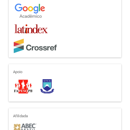
apoio
Apoio
afiliada
Afilidada