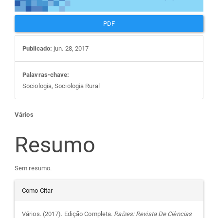
PDF
Publicado:
jun. 28, 2017
Palavras-chave:
Sociologia, Sociologia Rural
Conteúdo
Vários
do
Resumo
artigo
Sem resumo.
Detalhes
principal
Como Citar
do
Vários. (2017). Edição Completa.
Raízes: Revista De Ciências