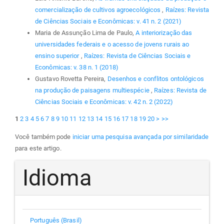
comercialização de cultivos agroecológicos
,
Raízes: Revista
de Ciências Sociais e Econômicas: v. 41 n. 2 (2021)
Maria de Assunção Lima de Paulo,
A interiorização das
universidades federais e o acesso de jovens rurais ao
ensino superior
,
Raízes: Revista de Ciências Sociais e
Econômicas: v. 38 n. 1 (2018)
Gustavo Rovetta Pereira,
Desenhos e conflitos ontológicos
na produção de paisagens multiespécie
,
Raízes: Revista de
Ciências Sociais e Econômicas: v. 42 n. 2 (2022)
1
2
3
4
5
6
7
8
9
10
11
12
13
14
15
16
17
18
19
20
>
>>
Você também pode
iniciar uma pesquisa avançada por similaridade
para este artigo.
Idioma
Português (Brasil)