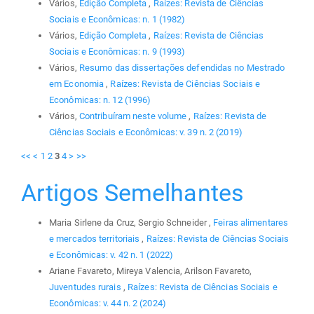
Vários,
Edição Completa
,
Raízes: Revista de Ciências
Sociais e Econômicas: n. 1 (1982)
Vários,
Edição Completa
,
Raízes: Revista de Ciências
Sociais e Econômicas: n. 9 (1993)
Vários,
Resumo das dissertações defendidas no Mestrado
em Economia
,
Raízes: Revista de Ciências Sociais e
Econômicas: n. 12 (1996)
Vários,
Contribuíram neste volume
,
Raízes: Revista de
Ciências Sociais e Econômicas: v. 39 n. 2 (2019)
<<
<
1
2
3
4
>
>>
Artigos Semelhantes
Maria Sirlene da Cruz, Sergio Schneider ,
Feiras alimentares
e mercados territoriais
,
Raízes: Revista de Ciências Sociais
e Econômicas: v. 42 n. 1 (2022)
Ariane Favareto, Mireya Valencia, Arilson Favareto,
Juventudes rurais
,
Raízes: Revista de Ciências Sociais e
Econômicas: v. 44 n. 2 (2024)