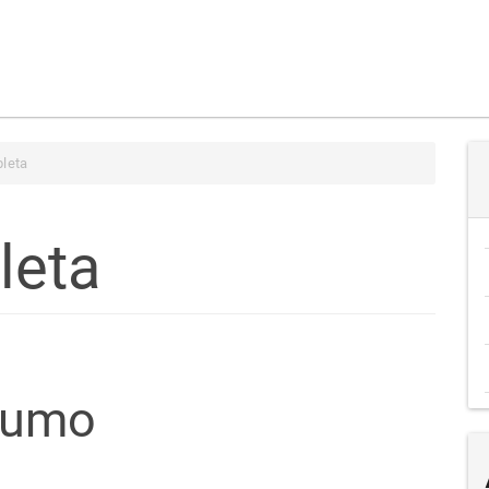
leta
leta
teúdo
sumo
go