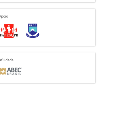
apoio
Apoio
afiliada
Afilidada