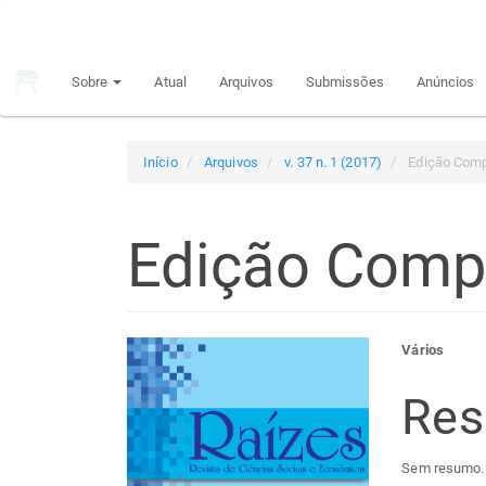
Navegação
Principal
Conteúdo
Sobre
Atual
Arquivos
Submissões
Anúncios
principal
Barra
Lateral
Início
Arquivos
v. 37 n. 1 (2017)
Edição Comp
Edição Comp
Barra
Con
Vários
lateral
do
Re
de
arti
Sem resumo.