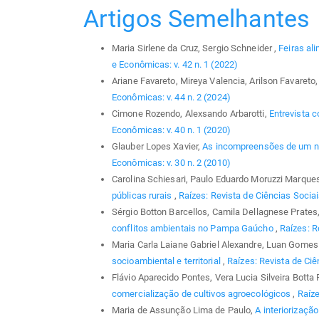
Artigos Semelhantes
Maria Sirlene da Cruz, Sergio Schneider ,
Feiras al
e Econômicas: v. 42 n. 1 (2022)
Ariane Favareto, Mireya Valencia, Arilson Favareto
Econômicas: v. 44 n. 2 (2024)
Cimone Rozendo, Alexsando Arbarotti,
Entrevista c
Econômicas: v. 40 n. 1 (2020)
Glauber Lopes Xavier,
As incompreensões de um no
Econômicas: v. 30 n. 2 (2010)
Carolina Schiesari, Paulo Eduardo Moruzzi Marque
públicas rurais
,
Raízes: Revista de Ciências Sociai
Sérgio Botton Barcellos, Camila Dellagnese Prates,
conflitos ambientais no Pampa Gaúcho
,
Raízes: R
Maria Carla Laiane Gabriel Alexandre, Luan Gomes 
socioambiental e territorial
,
Raízes: Revista de Ciê
Flávio Aparecido Pontes, Vera Lucia Silveira Botta
comercialização de cultivos agroecológicos
,
Raíze
Maria de Assunção Lima de Paulo,
A interiorizaçã