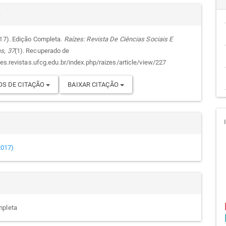
alhes
cipal
r
017). Edição Completa.
Raízes: Revista De Ciências Sociais E
as
,
37
(1). Recuperado de
go
zes.revistas.ufcg.edu.br/index.php/raizes/article/view/227
S DE CITAÇÃO
BAIXAR CITAÇÃO
(2017)
mpleta