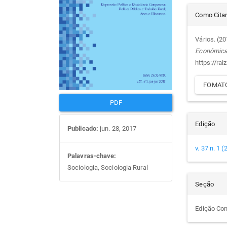
Det
artigos
prin
Como Cita
do
Vários. (2
Econômic
arti
https://rai
FOMATO
PDF
Edição
Publicado:
jun. 28, 2017
v. 37 n. 1 
Palavras-chave:
Sociologia, Sociologia Rural
Seção
Edição Co