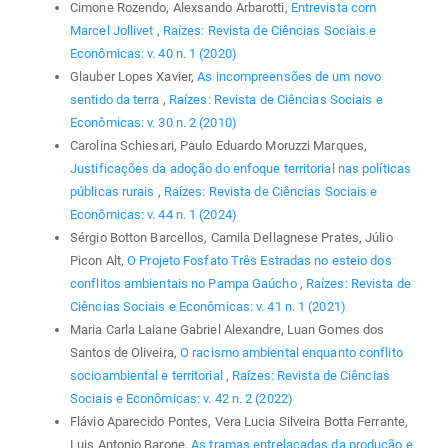
Cimone Rozendo, Alexsando Arbarotti,
Entrevista com
Marcel Jollivet
,
Raízes: Revista de Ciências Sociais e
Econômicas: v. 40 n. 1 (2020)
Glauber Lopes Xavier,
As incompreensões de um novo
sentido da terra
,
Raízes: Revista de Ciências Sociais e
Econômicas: v. 30 n. 2 (2010)
Carolina Schiesari, Paulo Eduardo Moruzzi Marques,
Justificações da adoção do enfoque territorial nas políticas
públicas rurais
,
Raízes: Revista de Ciências Sociais e
Econômicas: v. 44 n. 1 (2024)
Sérgio Botton Barcellos, Camila Dellagnese Prates, Júlio
Picon Alt,
O Projeto Fosfato Três Estradas no esteio dos
conflitos ambientais no Pampa Gaúcho
,
Raízes: Revista de
Ciências Sociais e Econômicas: v. 41 n. 1 (2021)
Maria Carla Laiane Gabriel Alexandre, Luan Gomes dos
Santos de Oliveira,
O racismo ambiental enquanto conflito
socioambiental e territorial
,
Raízes: Revista de Ciências
Sociais e Econômicas: v. 42 n. 2 (2022)
Flávio Aparecido Pontes, Vera Lucia Silveira Botta Ferrante,
Luis Antonio Barone,
As tramas entrelaçadas da produção e