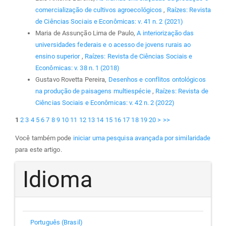
comercialização de cultivos agroecológicos
,
Raízes: Revista
de Ciências Sociais e Econômicas: v. 41 n. 2 (2021)
Maria de Assunção Lima de Paulo,
A interiorização das
universidades federais e o acesso de jovens rurais ao
ensino superior
,
Raízes: Revista de Ciências Sociais e
Econômicas: v. 38 n. 1 (2018)
Gustavo Rovetta Pereira,
Desenhos e conflitos ontológicos
na produção de paisagens multiespécie
,
Raízes: Revista de
Ciências Sociais e Econômicas: v. 42 n. 2 (2022)
1
2
3
4
5
6
7
8
9
10
11
12
13
14
15
16
17
18
19
20
>
>>
Você também pode
iniciar uma pesquisa avançada por similaridade
para este artigo.
Idioma
Português (Brasil)