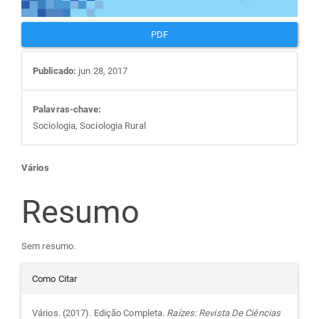
PDF
Publicado:
jun 28, 2017
Palavras-chave:
Sociologia, Sociologia Rural
Conteúdo
Vários
do
Resumo
artigo
Sem resumo.
Detalhes
principal
Como Citar
do
Vários. (2017). Edição Completa.
Raízes: Revista De Ciências