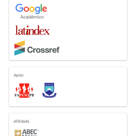
apoio
Apoio
afiliada
Afilidada