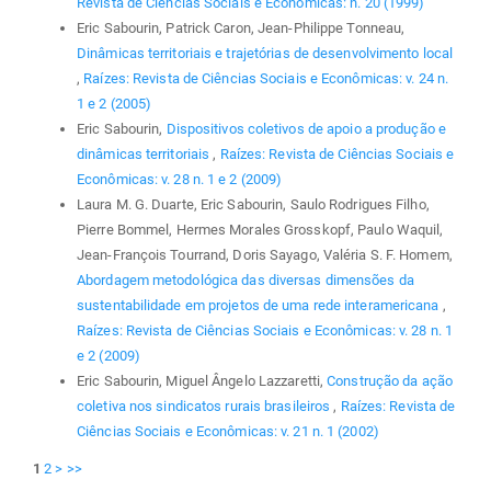
Revista de Ciências Sociais e Econômicas: n. 20 (1999)
Eric Sabourin, Patrick Caron, Jean-Philippe Tonneau,
Dinâmicas territoriais e trajetórias de desenvolvimento local
,
Raízes: Revista de Ciências Sociais e Econômicas: v. 24 n.
1 e 2 (2005)
Eric Sabourin,
Dispositivos coletivos de apoio a produção e
dinâmicas territoriais
,
Raízes: Revista de Ciências Sociais e
Econômicas: v. 28 n. 1 e 2 (2009)
Laura M. G. Duarte, Eric Sabourin, Saulo Rodrigues Filho,
Pierre Bommel, Hermes Morales Grosskopf, Paulo Waquil,
Jean-François Tourrand, Doris Sayago, Valéria S. F. Homem,
Abordagem metodológica das diversas dimensões da
sustentabilidade em projetos de uma rede interamericana
,
Raízes: Revista de Ciências Sociais e Econômicas: v. 28 n. 1
e 2 (2009)
Eric Sabourin, Miguel Ângelo Lazzaretti,
Construção da ação
coletiva nos sindicatos rurais brasileiros
,
Raízes: Revista de
Ciências Sociais e Econômicas: v. 21 n. 1 (2002)
1
2
>
>>