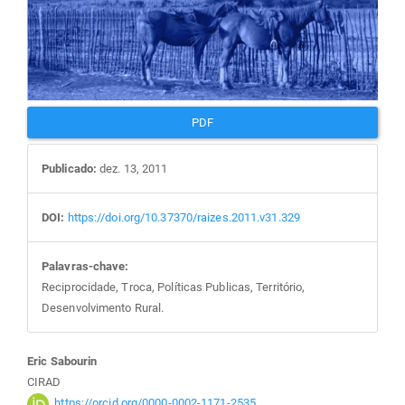
PDF
Publicado:
dez. 13, 2011
DOI:
https://doi.org/10.37370/raizes.2011.v31.329
Palavras-chave:
Reciprocidade, Troca, Políticas Publicas, Território,
Desenvolvimento Rural.
Conteúdo
Eric Sabourin
CIRAD
https://orcid.org/0000-0002-1171-2535