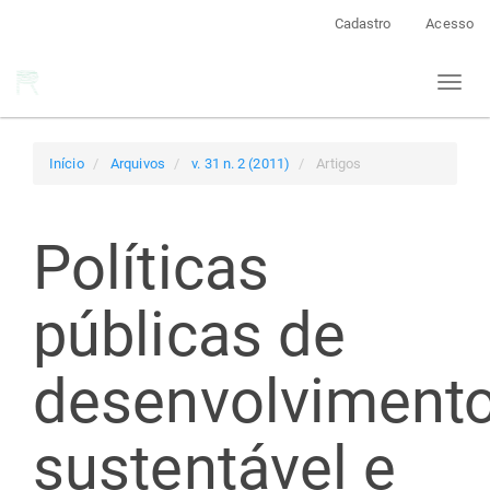
Navegação
Cadastro
Acesso
Principal
Conteúdo
Toggl
principal
naviga
Barra
Lateral
Início
Arquivos
v. 31 n. 2 (2011)
Artigos
Políticas
públicas de
desenvolviment
sustentável e