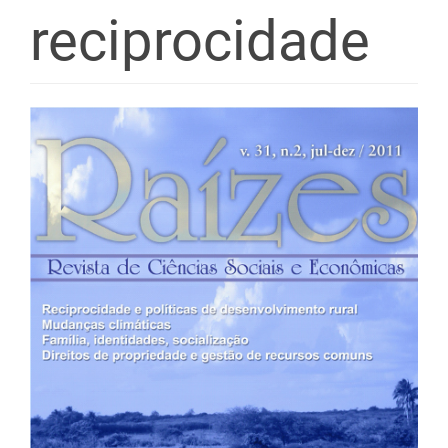
reciprocidade
Barra
lateral
de
artigos