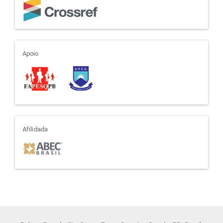
apoio
Apoio
afiliada
Afilidada