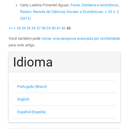
Carla Ladeira Pimentel Águas,
Festa, fronteira e resistência
,
Raízes: Revista de Ciências Sociais e Econômicas: v. 33 n. 2
(2013)
<<
<
33
34
35
36
37
38
39
40
41
42
43
Você também pode
iniciar uma pesquisa avançada por similaridade
para este artigo.
Idioma
Português (Brasil)
English
Español (España)