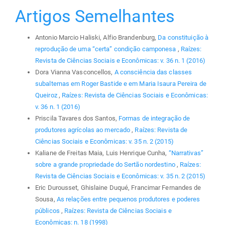
Artigos Semelhantes
Antonio Marcio Haliski, Alfio Brandenburg,
Da constituição à
reprodução de uma “certa” condição camponesa
,
Raízes:
Revista de Ciências Sociais e Econômicas: v. 36 n. 1 (2016)
Dora Vianna Vasconcellos,
A consciência das classes
subalternas em Roger Bastide e em Maria Isaura Pereira de
Queiroz
,
Raízes: Revista de Ciências Sociais e Econômicas:
v. 36 n. 1 (2016)
Priscila Tavares dos Santos,
Formas de integração de
produtores agrícolas ao mercado
,
Raízes: Revista de
Ciências Sociais e Econômicas: v. 35 n. 2 (2015)
Kaliane de Freitas Maia, Luis Henrique Cunha,
“Narrativas”
sobre a grande propriedade do Sertão nordestino
,
Raízes:
Revista de Ciências Sociais e Econômicas: v. 35 n. 2 (2015)
Eric Durousset, Ghislaine Duqué, Francimar Fernandes de
Sousa,
As relações entre pequenos produtores e poderes
públicos
,
Raízes: Revista de Ciências Sociais e
Econômicas: n. 18 (1998)