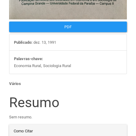
PDF
Publicado:
dez. 13, 1991
Palavras-chave:
Economia Rural, Sociologia Rural
Conteúdo
Vários
do
Resumo
artigo
Sem resumo.
Detalhes
principal
Como Citar