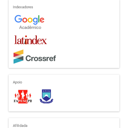
indexadores
Indexadores
apoio
Apoio
afiliada
Afilidada