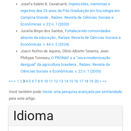
Josefa Salete B. Cavalcanti,
Impressões, memórias e
registros dos 25 anos da Pós-Graduação em Sociologia em
Campina Grande
,
Raízes: Revista de Ciências Sociais e
Econômicas: v. 22 n. 1 (2003)
Jucelia Bispo dos Santos,
Fortalecendo comunidades
através da educação
,
Raízes: Revista de Ciências Sociais e
Econômicas: v. 44 n. 2 (2024)
Joacir Rufino de Aquino, Olívio Alberto Teixeira, Jean-
Philippe Tonneau,
O PRONAF e a “nova modernização
desigual” da agricultura brasileira
,
Raízes: Revista de
Ciências Sociais e Econômicas: v. 22 n. 1 (2003)
<<
<
1
2
3
4
5
6
7
8
9
10
11
12
13
14
15
16
17
18
19
20
>
>>
Você também pode
iniciar uma pesquisa avançada por similaridade
para este artigo.
Idioma