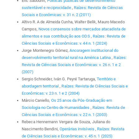
Eric Sabourin,
Políticas públicas de desenvolvimento
sustentável e reciprocidade
,
Raízes: Revista de Ciências
Sociais e Econômicas: v. 31 n. 2 (2011)
Altivo R. A de Almeida Cunha, Walter Belik, Mauro Macedo
Campos,
Novos consensos sobre mercados atacadista de
alimentos e sua contribuição aos ODS
,
Raízes: Revista de
Ciências Sociais e Econômicas: v. 44 n. 1 (2024)
Jorge Montenegro Gómez,
Ancoragem institucional do
desenvolvimento territorial rural na América Latina
,
Raízes:
Revista de Ciências Sociais e Econômicas: v. 26 n. 1 e 2
(2007)
Sergio Schneider, Iván G. Peyré Tartaruga,
Território e
abordagem territorial
,
Raízes: Revista de Ciências Sociais e
Econômicas: v. 23 n. 1 e 2 (2004)
Márcio Caniello,
Os 25 anos da Pós-Graduação em
Sociologia no Centro de Humanidades
,
Raízes: Revista de
Ciências Sociais e Econômicas: v. 22 n. 1 (2003)
Rebeca Hennemann Vergara de Souza, Juliana do
Nascimento Bendini,
Operárias invisíveis
,
Raízes: Revista
de Ciências Sociais e Econômicas: v. 45 n. 1 (2025)