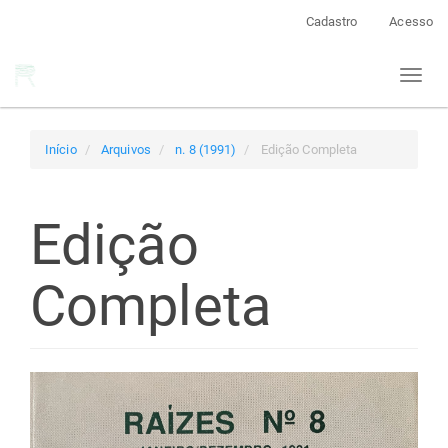
Navegação
Cadastro
Acesso
Principal
Conteúdo
Toggl
principal
naviga
Barra
Lateral
Início
Arquivos
n. 8 (1991)
Edição Completa
Edição
Completa
Barra
lateral