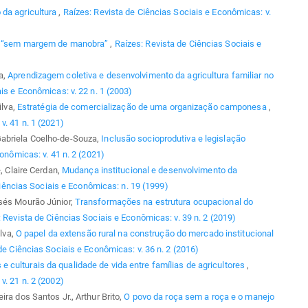
da agricultura
,
Raízes: Revista de Ciências Sociais e Econômicas: v.
ra “sem margem de manobra”
,
Raízes: Revista de Ciências Sociais e
a,
Aprendizagem coletiva e desenvolvimento da agricultura familiar no
is e Econômicas: v. 22 n. 1 (2003)
ilva,
Estratégia de comercialização de uma organização camponesa
,
v. 41 n. 1 (2021)
Gabriela Coelho-de-Souza,
Inclusão socioprodutiva e legislação
onômicas: v. 41 n. 2 (2021)
e, Claire Cerdan,
Mudança institucional e desenvolvimento da
iências Sociais e Econômicas: n. 19 (1999)
isés Mourão Júnior,
Transformações na estrutura ocupacional do
 Revista de Ciências Sociais e Econômicas: v. 39 n. 2 (2019)
ilva,
O papel da extensão rural na construção do mercado institucional
de Ciências Sociais e Econômicas: v. 36 n. 2 (2016)
e culturais da qualidade de vida entre famílias de agricultores
,
v. 21 n. 2 (2002)
ra dos Santos Jr., Arthur Brito,
O povo da roça sem a roça e o manejo