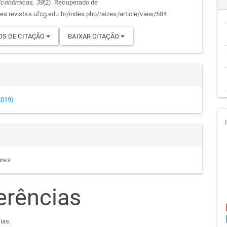
 Econômicas
,
39
(2). Recuperado de
cipal
go
zes.revistas.ufcg.edu.br/index.php/raizes/article/view/584
S DE CITAÇÃO
BAIXAR CITAÇÃO
(2019)
ores
erências
ias.