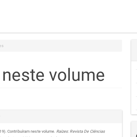
es
 neste volume
teúdo
alhes
r
go
019). Contribuíram neste volume.
Raízes: Revista De Ciências