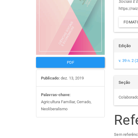
Sociais E
artigos
prin
arti
https://rai
FOMATO
Edição
v. 39 n. 2 
PDF
Publicado:
dez. 13, 2019
Seção
Palavras-chave:
Colaborad
Agricultura Familiar, Cerrado,
Neoliberalismo
Ref
Sem referênc