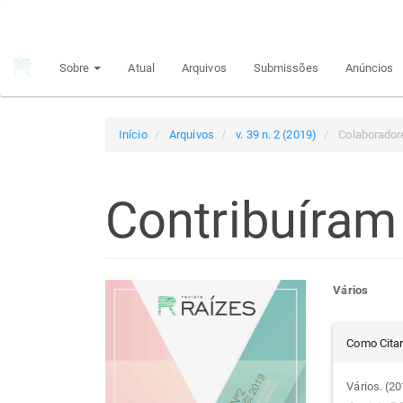
Navegação
Principal
Conteúdo
Sobre
Atual
Arquivos
Submissões
Anúncios
principal
Barra
Lateral
Início
Arquivos
v. 39 n. 2 (2019)
Colaborador
Contribuíram
Barra
Con
Vários
lateral
do
Det
Como Cita
de
arti
do
Vários. (2