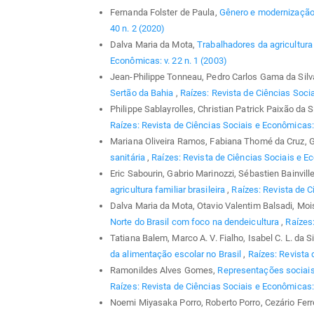
Fernanda Folster de Paula,
Gênero e modernização 
40 n. 2 (2020)
Dalva Maria da Mota,
Trabalhadores da agricultu
Econômicas: v. 22 n. 1 (2003)
Jean-Philippe Tonneau, Pedro Carlos Gama da Silv
Sertão da Bahia
,
Raízes: Revista de Ciências Socia
Philippe Sablayrolles, Christian Patrick Paixão da S
Raízes: Revista de Ciências Sociais e Econômicas: 
Mariana Oliveira Ramos, Fabiana Thomé da Cruz, 
sanitária
,
Raízes: Revista de Ciências Sociais e Ec
Eric Sabourin, Gabrio Marinozzi, Sébastien Bainvill
agricultura familiar brasileira
,
Raízes: Revista de C
Dalva Maria da Mota, Otavio Valentim Balsadi, Mo
Norte do Brasil com foco na dendeicultura
,
Raízes:
Tatiana Balem, Marco A. V. Fialho, Isabel C. L. da S
da alimentação escolar no Brasil
,
Raízes: Revista 
Ramonildes Alves Gomes,
Representações sociais 
Raízes: Revista de Ciências Sociais e Econômicas: 
Noemi Miyasaka Porro, Roberto Porro, Cezário Ferrei