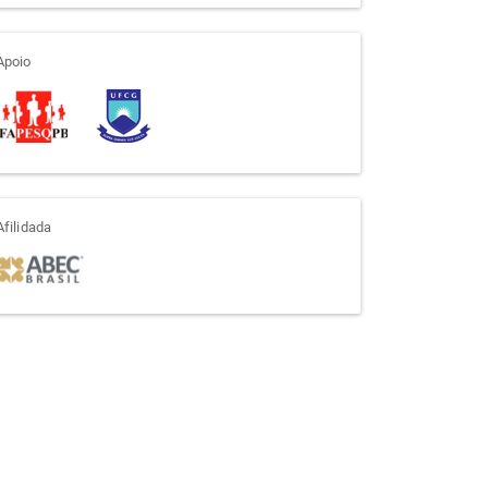
apoio
Apoio
afiliada
Afilidada