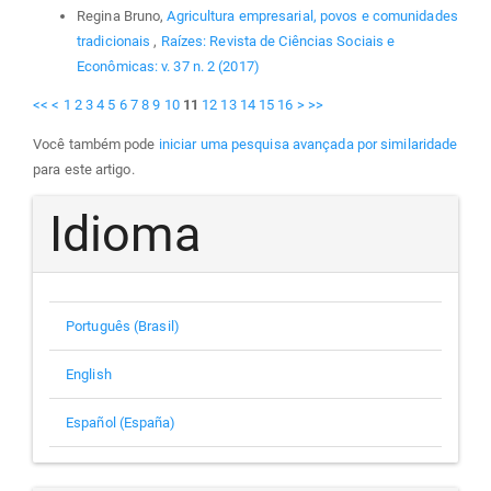
Regina Bruno,
Agricultura empresarial, povos e comunidades
tradicionais
,
Raízes: Revista de Ciências Sociais e
Econômicas: v. 37 n. 2 (2017)
<<
<
1
2
3
4
5
6
7
8
9
10
11
12
13
14
15
16
>
>>
Você também pode
iniciar uma pesquisa avançada por similaridade
para este artigo.
Idioma
Português (Brasil)
English
Español (España)