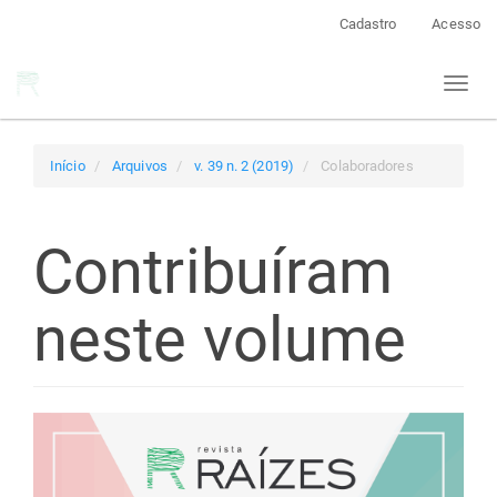
Navegação
Cadastro
Acesso
Principal
Conteúdo
Toggl
principal
naviga
Barra
Lateral
Início
Arquivos
v. 39 n. 2 (2019)
Colaboradores
Contribuíram
neste volume
Barra
lateral