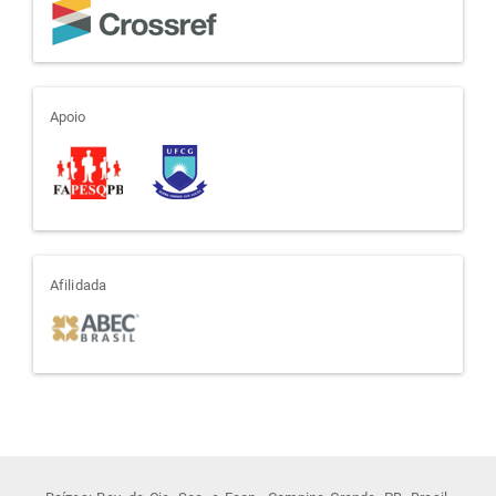
apoio
Apoio
afiliada
Afilidada