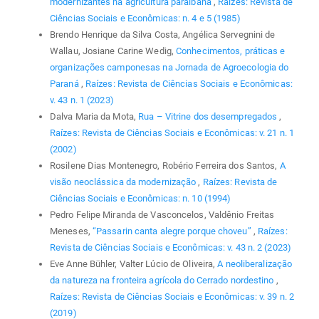
modernizantes na agricultura paraibana
,
Raízes: Revista de
Ciências Sociais e Econômicas: n. 4 e 5 (1985)
Brendo Henrique da Silva Costa, Angélica Servegnini de
Wallau, Josiane Carine Wedig,
Conhecimentos, práticas e
organizações camponesas na Jornada de Agroecologia do
Paraná
,
Raízes: Revista de Ciências Sociais e Econômicas:
v. 43 n. 1 (2023)
Dalva Maria da Mota,
Rua – Vitrine dos desempregados
,
Raízes: Revista de Ciências Sociais e Econômicas: v. 21 n. 1
(2002)
Rosilene Dias Montenegro, Robério Ferreira dos Santos,
A
visão neoclássica da modernização
,
Raízes: Revista de
Ciências Sociais e Econômicas: n. 10 (1994)
Pedro Felipe Miranda de Vasconcelos, Valdênio Freitas
Meneses,
“Passarin canta alegre porque choveu”
,
Raízes:
Revista de Ciências Sociais e Econômicas: v. 43 n. 2 (2023)
Eve Anne Bühler, Valter Lúcio de Oliveira,
A neoliberalização
da natureza na fronteira agrícola do Cerrado nordestino
,
Raízes: Revista de Ciências Sociais e Econômicas: v. 39 n. 2
(2019)