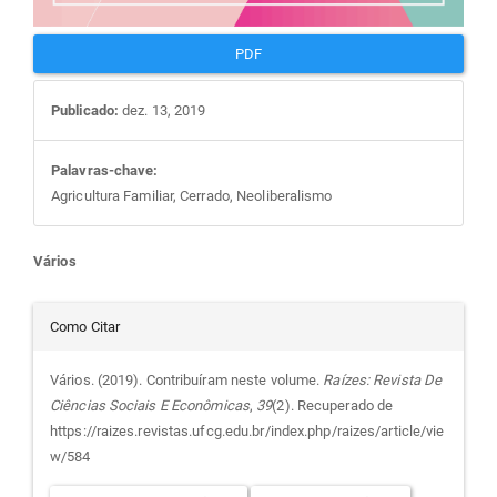
PDF
Publicado:
dez. 13, 2019
Palavras-chave:
Agricultura Familiar, Cerrado, Neoliberalismo
Conteúdo
Vários
do
Detalhes
Como Citar
artigo
do
Vários. (2019). Contribuíram neste volume.
Raízes: Revista De
Ciências Sociais E Econômicas
,
39
(2). Recuperado de
principal
artigo
https://raizes.revistas.ufcg.edu.br/index.php/raizes/article/vie
w/584