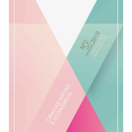
de
artigos