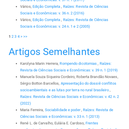
Vários,
Edição Completa
,
Raízes: Revista de Ciências
Sociais e Econômicas: v. 36 n. 2 (2016)
Vários,
Edição Completa
,
Raízes: Revista de Ciências
Sociais e Econômicas: v. 24 n. 1 e 2 (2005)
1
2
3
4
>
>>
Artigos Semelhantes
Karolyna Marin Herrera,
Rompendo dicotomias
,
Raízes:
Revista de Ciências Sociais e Econômicas: v. 39 n. 1 (2019)
Manuela Souza Siqueira Cordeiro, Roberta Brandão Novaes,
Sérgio Botton Barcellos,
Apresentação do dossiê conflitos
socioambientais e as lutas por terra no rural brasileiro
,
Raízes: Revista de Ciências Sociais e Econômicas: v. 42 n. 2
(2022)
Maria Ferreira,
Sociabilidade e poder
,
Raízes: Revista de
Ciências Sociais e Econômicas: v. 33 n. 1 (2013)
René L. de Carvalho, Euláiia E. Cardoso,
Frentes