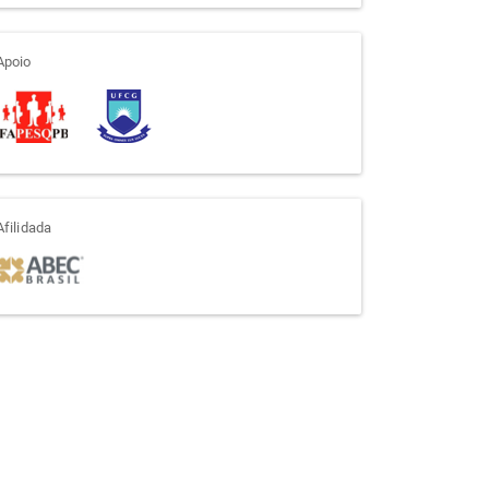
apoio
Apoio
afiliada
Afilidada