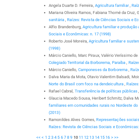
Angela Duarte D. Ferreira,
Agricultura familiar
,
Raíz
Mariana Oliveira Ramos, Fabiana Thomé da Cruz, 
sanitária
,
Raízes: Revista de Ciências Sociais e Ec
Alfio Brandenburg,
Agricultura familiar e produção
Sociais e Econômicas: n. 17 (1998)
Roberto José Moreira,
Agricultura familiar e suste
(1998)
Márcio Caniello, Marc Piraux, Valério Veríssimo d
Colegiado Territorial da Borborema, Paraíba
,
Raízes
Márcio Caniello,
Camponeses da Borborema
,
Raíz
Dalva Maria da Mota, Otavio Valentim Balsadi, Mo
Norte do Brasil com foco na dendeicultura
,
Raízes:
Rafael Cabral,
Transferência de políticas públicas
Glaucia Macedo Sousa, Heribert Schmitz, Dalva M
familiares em comunidades rurais no Nordeste do
(2013)
Ramonildes Alves Gomes,
Representações sociais 
Raízes: Revista de Ciências Sociais e Econômicas: 
<<
<
1
2
3
4
5
6
7
8
9
10
11
12
13
14
15
16
>
>>