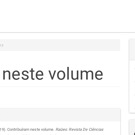
es
 neste volume
teúdo
alhes
r
go
019). Contribuíram neste volume.
Raízes: Revista De Ciências