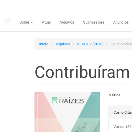
Navegação
Principal
Conteúdo
Sobre
Atual
Arquivos
Submissões
Anúncios
principal
Barra
Lateral
Início
Arquivos
v. 39 n. 2 (2019)
Colaborador
Contribuíram
Barra
Con
Vários
lateral
do
Det
Como Cita
de
arti
do
Vários. (2