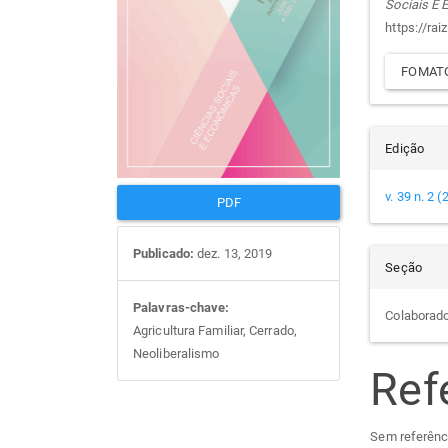
Sociais E
artigos
prin
arti
https://rai
FOMATO
Edição
v. 39 n. 2 
PDF
Publicado:
dez. 13, 2019
Seção
Palavras-chave:
Colaborad
Agricultura Familiar, Cerrado,
Neoliberalismo
Ref
Sem referênc