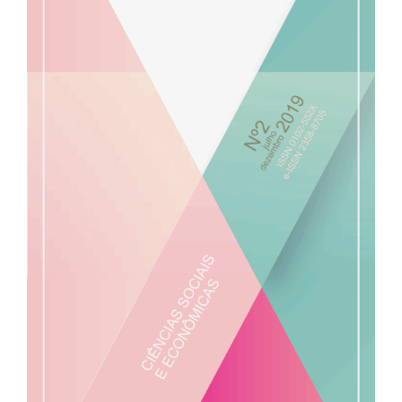
de
artigos