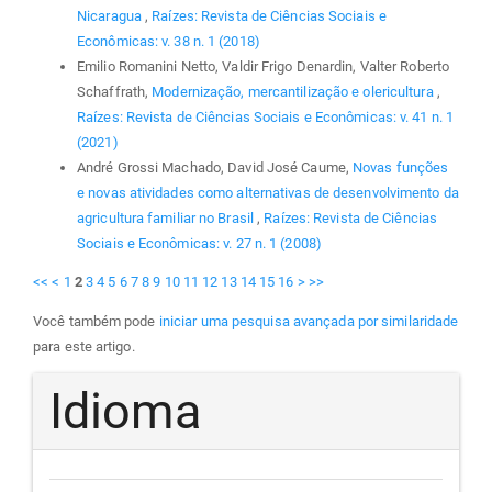
Nicaragua
,
Raízes: Revista de Ciências Sociais e
Econômicas: v. 38 n. 1 (2018)
Emilio Romanini Netto, Valdir Frigo Denardin, Valter Roberto
Schaffrath,
Modernização, mercantilização e olericultura
,
Raízes: Revista de Ciências Sociais e Econômicas: v. 41 n. 1
(2021)
André Grossi Machado, David José Caume,
Novas funções
e novas atividades como alternativas de desenvolvimento da
agricultura familiar no Brasil
,
Raízes: Revista de Ciências
Sociais e Econômicas: v. 27 n. 1 (2008)
<<
<
1
2
3
4
5
6
7
8
9
10
11
12
13
14
15
16
>
>>
Você também pode
iniciar uma pesquisa avançada por similaridade
para este artigo.
Idioma