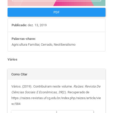
PDF
Publicado:
dez. 13, 2019
Palavras-chave:
Agricultura Familiar, Cerrado, Neoliberalismo
Conteúdo
Vários
do
Detalhes
Como Citar
artigo
do
Vários. (2019). Contribuíram neste volume.
Raízes: Revista De
Ciências Sociais E Econômicas
,
39
(2). Recuperado de
principal
artigo
https://raizes.revistas.ufcg.edu.br/index.php/raizes/article/vie
w/584