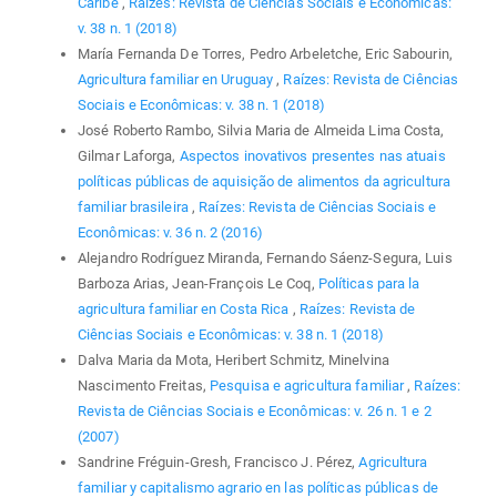
Caribe
,
Raízes: Revista de Ciências Sociais e Econômicas:
v. 38 n. 1 (2018)
María Fernanda De Torres, Pedro Arbeletche, Eric Sabourin,
Agricultura familiar en Uruguay
,
Raízes: Revista de Ciências
Sociais e Econômicas: v. 38 n. 1 (2018)
José Roberto Rambo, Silvia Maria de Almeida Lima Costa,
Gilmar Laforga,
Aspectos inovativos presentes nas atuais
políticas públicas de aquisição de alimentos da agricultura
familiar brasileira
,
Raízes: Revista de Ciências Sociais e
Econômicas: v. 36 n. 2 (2016)
Alejandro Rodríguez Miranda, Fernando Sáenz-Segura, Luis
Barboza Arias, Jean-François Le Coq,
Políticas para la
agricultura familiar en Costa Rica
,
Raízes: Revista de
Ciências Sociais e Econômicas: v. 38 n. 1 (2018)
Dalva Maria da Mota, Heribert Schmitz, Minelvina
Nascimento Freitas,
Pesquisa e agricultura familiar
,
Raízes:
Revista de Ciências Sociais e Econômicas: v. 26 n. 1 e 2
(2007)
Sandrine Fréguin-Gresh, Francisco J. Pérez,
Agricultura
familiar y capitalismo agrario en las políticas públicas de