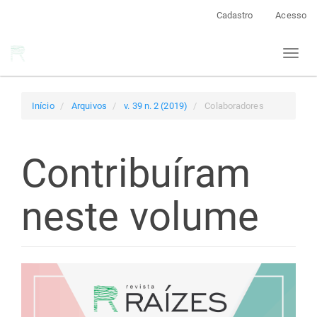
Navegação
Cadastro
Acesso
Principal
Conteúdo
Toggl
principal
naviga
Barra
Lateral
Início
Arquivos
v. 39 n. 2 (2019)
Colaboradores
Contribuíram
neste volume
Barra
lateral