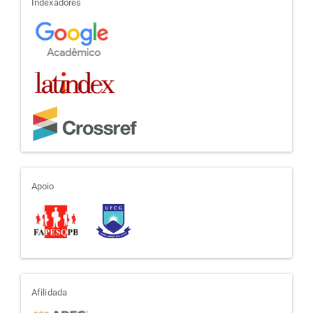
indexadores
Indexadores
apoio
Apoio
afiliada
Afilidada