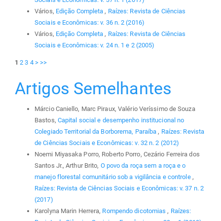
Vários,
Edição Completa
,
Raízes: Revista de Ciências
Sociais e Econômicas: v. 36 n. 2 (2016)
Vários,
Edição Completa
,
Raízes: Revista de Ciências
Sociais e Econômicas: v. 24 n. 1 e 2 (2005)
1
2
3
4
>
>>
Artigos Semelhantes
Márcio Caniello, Marc Piraux, Valério Veríssimo de Souza
Bastos,
Capital social e desempenho institucional no
Colegiado Territorial da Borborema, Paraíba
,
Raízes: Revista
de Ciências Sociais e Econômicas: v. 32 n. 2 (2012)
Noemi Miyasaka Porro, Roberto Porro, Cezário Ferreira dos
Santos Jr., Arthur Brito,
O povo da roça sem a roça e o
manejo florestal comunitário sob a vigilância e controle
,
Raízes: Revista de Ciências Sociais e Econômicas: v. 37 n. 2
(2017)
Karolyna Marin Herrera,
Rompendo dicotomias
,
Raízes: