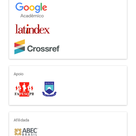
apoio
Apoio
afiliada
Afilidada