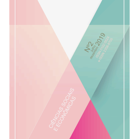
de
artigos