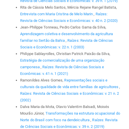
Revista de Ciências Sociais e Econômicas: v. 39 n. 1 (2019)
Rita de Cássia Melo Santos, Mércia Rejane Rangel Batista,
Entrevista com Maria Cristina de Melo Marin
,
Raízes:
Revista de Ciências Sociais e Econômicas: v. 40 n. 2 (2020)
Jean-Philippe Tonneau, Pedro Carlos Gama da Silva,
Aprendizagem coletiva e desenvolvimento da agricultura
familiar no Sertão da Bahia
,
Raízes: Revista de Ciências
Sociais e Econômicas: v. 22 n. 1 (2003)
Philippe Sablayrolles, Christian Patrick Paixão da Silva,
Estratégia de comercialização de uma organização
camponesa
,
Raízes: Revista de Ciências Sociais e
Econômicas: v. 41 n. 1 (2021)
Ramonildes Alves Gomes,
Representações sociais e
culturais da qualidade de vida entre famílias de agricultores
,
Raízes: Revista de Ciências Sociais e Econômicas: v. 21 n. 2
(2002)
Dalva Maria da Mota, Otavio Valentim Balsadi, Moisés
Mourão Júnior,
Transformações na estrutura ocupacional do
Norte do Brasil com foco na dendeicultura
,
Raízes: Revista
de Ciências Sociais e Econômicas: v. 39 n. 2 (2019)