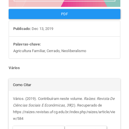
PDF
Publicado:
Dec 13, 2019
Palavras-chave:
Agricultura Familiar, Cerrado, Neoliberalismo
Conteúdo
Vários
do
Detalhes
Como Citar
artigo
do
Vários. (2019). Contribuíram neste volume.
Raízes: Revista De
Ciências Sociais E Econômicas
,
39
(2). Recuperado de
principal
artigo
https://raizes.revistas.ufcg.edu.br/index.php/raizes/article/vie
w/584