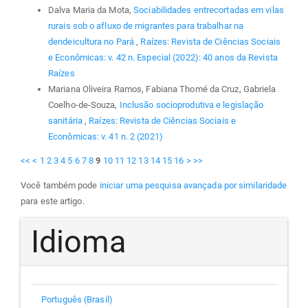
Dalva Maria da Mota,
Sociabilidades entrecortadas em vilas
rurais sob o afluxo de migrantes para trabalhar na
dendeicultura no Pará
,
Raízes: Revista de Ciências Sociais
e Econômicas: v. 42 n. Especial (2022): 40 anos da Revista
Raízes
Mariana Oliveira Ramos, Fabiana Thomé da Cruz, Gabriela
Coelho-de-Souza,
Inclusão socioprodutiva e legislação
sanitária
,
Raízes: Revista de Ciências Sociais e
Econômicas: v. 41 n. 2 (2021)
<<
<
1
2
3
4
5
6
7
8
9
10
11
12
13
14
15
16
>
>>
Você também pode
iniciar uma pesquisa avançada por similaridade
para este artigo.
Idioma
Português (Brasil)