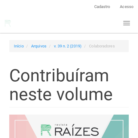
Navegação
Cadastro
Acesso
Principal
Conteúdo
Toggl
principal
naviga
Barra
Lateral
Início
Arquivos
v. 39 n. 2 (2019)
Colaboradores
Contribuíram
neste volume
Barra
lateral