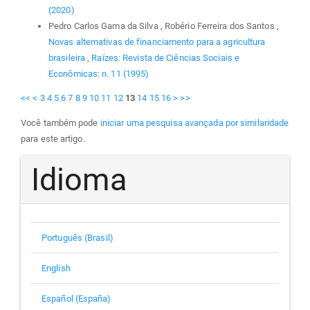
(2020)
Pedro Carlos Gama da Silva , Robério Ferreira dos Santos ,
Novas alternativas de financiamento para a agricultura
brasileira
,
Raízes: Revista de Ciências Sociais e
Econômicas: n. 11 (1995)
<<
<
3
4
5
6
7
8
9
10
11
12
13
14
15
16
>
>>
Você também pode
iniciar uma pesquisa avançada por similaridade
para este artigo.
Idioma
Português (Brasil)
English
Español (España)