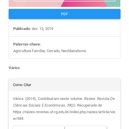
PDF
Publicado:
dez. 13, 2019
Palavras-chave:
Agricultura Familiar, Cerrado, Neoliberalismo
Conteúdo
Vários
do
Detalhes
Como Citar
artigo
do
Vários. (2019). Contribuíram neste volume.
Raízes: Revista De
Ciências Sociais E Econômicas
,
39
(2). Recuperado de
principal
artigo
https://raizes.revistas.ufcg.edu.br/index.php/raizes/article/vie
w/584