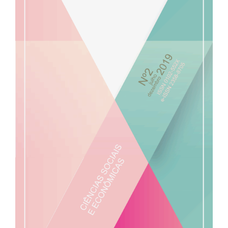
de
artigos