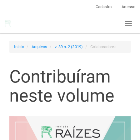
Navegação
Cadastro
Acesso
Principal
Conteúdo
Toggl
principal
naviga
Barra
Lateral
Início
Arquivos
v. 39 n. 2 (2019)
Colaboradores
Contribuíram
neste volume
Barra
lateral