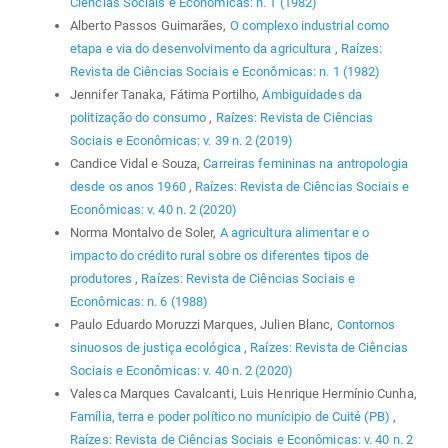
Ciências Sociais e Econômicas: n. 1 (1982)
Alberto Passos Guimarães,
O complexo industrial como
etapa e via do desenvolvimento da agricultura
,
Raízes:
Revista de Ciências Sociais e Econômicas: n. 1 (1982)
Jennifer Tanaka, Fátima Portilho,
Ambiguidades da
politização do consumo
,
Raízes: Revista de Ciências
Sociais e Econômicas: v. 39 n. 2 (2019)
Candice Vidal e Souza,
Carreiras femininas na antropologia
desde os anos 1960
,
Raízes: Revista de Ciências Sociais e
Econômicas: v. 40 n. 2 (2020)
Norma Montalvo de Soler,
A agricultura alimentar e o
impacto do crédito rural sobre os diferentes tipos de
produtores
,
Raízes: Revista de Ciências Sociais e
Econômicas: n. 6 (1988)
Paulo Eduardo Moruzzi Marques, Julien Blanc,
Contornos
sinuosos de justiça ecológica
,
Raízes: Revista de Ciências
Sociais e Econômicas: v. 40 n. 2 (2020)
Valesca Marques Cavalcanti, Luis Henrique Hermínio Cunha,
Família, terra e poder político no munícipio de Cuité (PB)
,
Raízes: Revista de Ciências Sociais e Econômicas: v. 40 n. 2