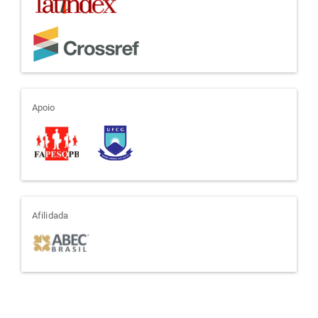
apoio
Apoio
afiliada
Afilidada