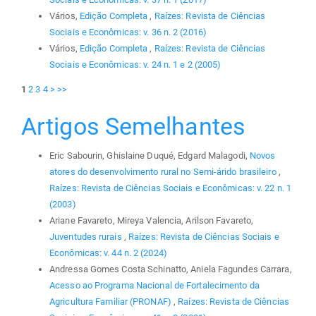
Vários,
Edição Completa
,
Raízes: Revista de Ciências
Sociais e Econômicas: v. 36 n. 2 (2016)
Vários,
Edição Completa
,
Raízes: Revista de Ciências
Sociais e Econômicas: v. 24 n. 1 e 2 (2005)
1
2
3
4
>
>>
Artigos Semelhantes
Eric Sabourin, Ghislaine Duqué, Edgard Malagodi,
Novos
atores do desenvolvimento rural no Semi-árido brasileiro
,
Raízes: Revista de Ciências Sociais e Econômicas: v. 22 n. 1
(2003)
Ariane Favareto, Mireya Valencia, Arilson Favareto,
Juventudes rurais
,
Raízes: Revista de Ciências Sociais e
Econômicas: v. 44 n. 2 (2024)
Andressa Gomes Costa Schinatto, Aniela Fagundes Carrara,
Acesso ao Programa Nacional de Fortalecimento da
Agricultura Familiar (PRONAF)
,
Raízes: Revista de Ciências