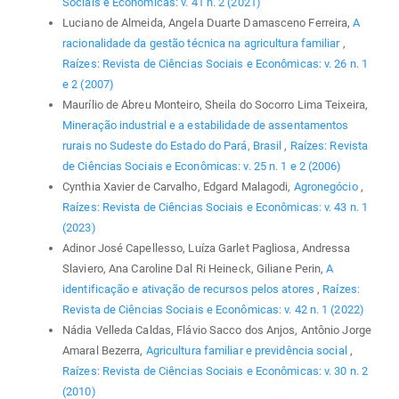
Sociais e Econômicas: v. 41 n. 2 (2021)
Luciano de Almeida, Angela Duarte Damasceno Ferreira,
A
racionalidade da gestão técnica na agricultura familiar
,
Raízes: Revista de Ciências Sociais e Econômicas: v. 26 n. 1
e 2 (2007)
Maurílio de Abreu Monteiro, Sheila do Socorro Lima Teixeira,
Mineração industrial e a estabilidade de assentamentos
rurais no Sudeste do Estado do Pará, Brasil
,
Raízes: Revista
de Ciências Sociais e Econômicas: v. 25 n. 1 e 2 (2006)
Cynthia Xavier de Carvalho, Edgard Malagodi,
Agronegócio
,
Raízes: Revista de Ciências Sociais e Econômicas: v. 43 n. 1
(2023)
Adinor José Capellesso, Luíza Garlet Pagliosa, Andressa
Slaviero, Ana Caroline Dal Ri Heineck, Giliane Perin,
A
identificação e ativação de recursos pelos atores
,
Raízes:
Revista de Ciências Sociais e Econômicas: v. 42 n. 1 (2022)
Nádia Velleda Caldas, Flávio Sacco dos Anjos, Antônio Jorge
Amaral Bezerra,
Agricultura familiar e previdência social
,
Raízes: Revista de Ciências Sociais e Econômicas: v. 30 n. 2
(2010)