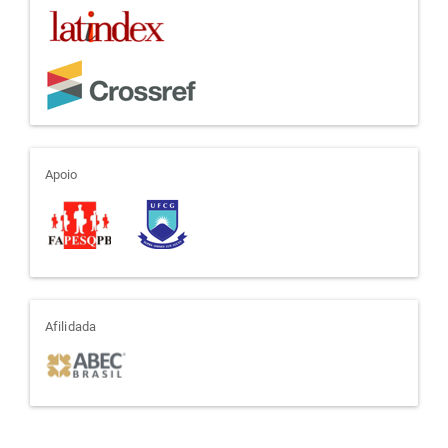
apoio
Apoio
afiliada
Afilidada