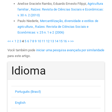
Anelise Graciele Rambo, Eduardo Ernesto Filippi,
Agricultura
familiar
,
Raízes: Revista de Ciências Sociais e Econômicas:
v. 30 n. 2 (2010)
Paulo Niederle,
Mercantilização, diversidade e estilos de
agricultura
,
Raízes: Revista de Ciências Sociais e
Econômicas: v. 25 n. 1 e 2 (2006)
<<
<
1
2
3
4
5
6
7
8
9
10
11
12
13
14
15
16
>
>>
Você também pode
iniciar uma pesquisa avançada por similaridade
para este artigo.
Idioma
Português (Brasil)
English