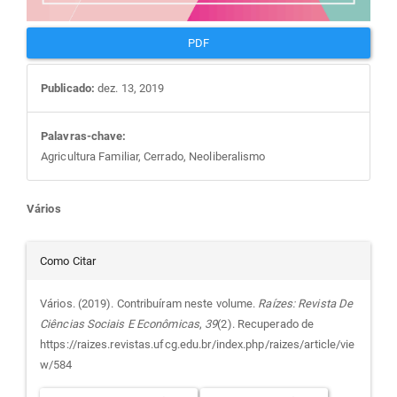
PDF
Publicado:
dez. 13, 2019
Palavras-chave:
Agricultura Familiar, Cerrado, Neoliberalismo
Conteúdo
Vários
do
Detalhes
Como Citar
artigo
do
Vários. (2019). Contribuíram neste volume.
Raízes: Revista De
Ciências Sociais E Econômicas
,
39
(2). Recuperado de
principal
artigo
https://raizes.revistas.ufcg.edu.br/index.php/raizes/article/vie
w/584