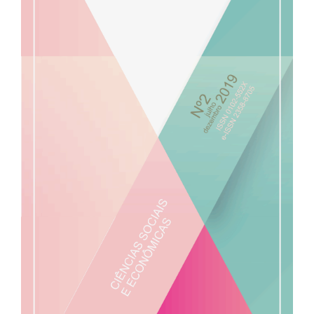
de
artigos