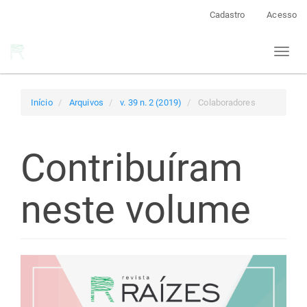
Navegação
Cadastro
Acesso
Principal
Conteúdo
Toggl
principal
naviga
Barra
Lateral
Início
Arquivos
v. 39 n. 2 (2019)
Colaboradores
Contribuíram
neste volume
Barra
lateral