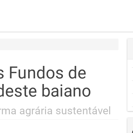
s Fundos de
deste baiano
ma agrária sustentável