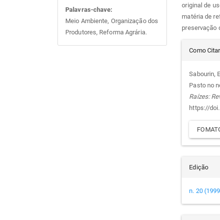
original de u
Palavras-chave:
matéria de re
Meio Ambiente, Organização dos
preservação 
Produtores, Reforma Agrária.
Det
Como Cita
do
Sabourin, E
Pasto no n
arti
Raízes: Re
https://do
FOMATO
Edição
n. 20 (1999