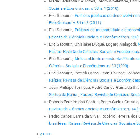
María Fernanda De Torres, Pedro Arbeletche, Eric 
Sociais e Econômicas: v. 38 n. 1 (2018)
Eric Sabourin,
Políticas públicas de desenvolvimen
Econômicas: v. 31 n. 2 (2011)
Eric Sabourin,
Práticas de reciprocidade e econom
Revista de Ciências Sociais e Econômicas: n. 20 (
Eric Sabourin, Ghislaine Duqué, Edgard Malagodi,
N
Raízes: Revista de Ciências Sociais e Econômicas: 
Eric Sabourin,
Meio ambiente e sustentabilidade da
Ciências Sociais e Econômicas: n. 20 (1999)
Eric Sabourin, Patrick Caron, Jean-Philippe Tonnea
Raízes: Revista de Ciências Sociais e Econômicas: v
Jean-Philippe Tonneau, Pedro Carlos Gama da Silv
Sertão da Bahia
,
Raízes: Revista de Ciências Socia
Robério Ferreira dos Santos, Pedro Carlos Gama da
Revista de Ciências Sociais e Econômicas: n. 14 (
Pedro Carlos Gama da Silva , Robério Ferreira dos 
brasileira
,
Raízes: Revista de Ciências Sociais e E
1
2
>
>>