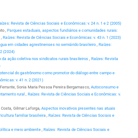
aízes: Revista de Ciências Sociais e Econômicas: v. 24 n. 1 e 2 (2005)
to ,
Parques estaduais, aspectos fundiários e comunidades rurais:
G
,
Raízes: Revista de Ciências Sociais e Econômicas: v. 43 n. 1 (2023)
gua em cidades agrestinenses no semiárido brasileiro
,
Raízes:
 2 (2024)
 da ação coletiva nos sindicatos rurais brasileiros
,
Raízes: Revista
)
otencial do gastrônomo como promotor do diálogo entre campo e
ômicas: v. 41 n. 2 (2021)
a Ferrante, Sonia Maria Pessoa Pereira Bergamasco,
Autoconsumo e
ntamento rural
,
Raízes: Revista de Ciências Sociais e Econômicas: v.
 Costa, Gilmar Laforga,
Aspectos inovativos presentes nas atuais
cultura familiar brasileira
,
Raízes: Revista de Ciências Sociais e
olítica e meio ambiente
,
Raízes: Revista de Ciências Sociais e