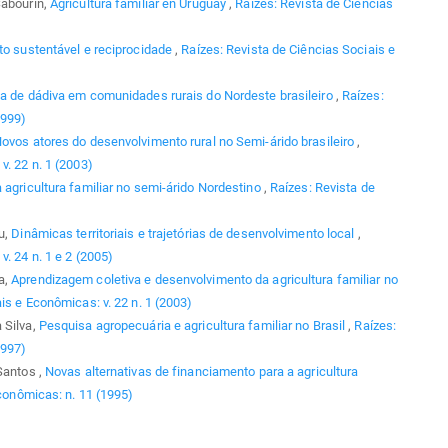
Sabourin,
Agricultura familiar en Uruguay
,
Raízes: Revista de Ciências
to sustentável e reciprocidade
,
Raízes: Revista de Ciências Sociais e
ia de dádiva em comunidades rurais do Nordeste brasileiro
,
Raízes:
1999)
ovos atores do desenvolvimento rural no Semi-árido brasileiro
,
v. 22 n. 1 (2003)
 agricultura familiar no semi-árido Nordestino
,
Raízes: Revista de
u,
Dinâmicas territoriais e trajetórias de desenvolvimento local
,
. 24 n. 1 e 2 (2005)
a,
Aprendizagem coletiva e desenvolvimento da agricultura familiar no
is e Econômicas: v. 22 n. 1 (2003)
 Silva,
Pesquisa agropecuária e agricultura familiar no Brasil
,
Raízes:
1997)
Santos ,
Novas alternativas de financiamento para a agricultura
conômicas: n. 11 (1995)