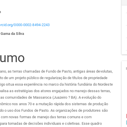
teúdo
n
go
/orcid.org/0000-0002-8494-2243
 Gama da Silva
cipal
sumo
ano, as terras chamadas de Fundo de Pasto, antigas áreas devolutas,
to de um projeto público de regularização de títulos de propriedade
rtigo situa essa experiência no marco da história fundiária do Nordeste
analisa as estratégias dos atores engajados no manejo dessas terras,
r as comunidades de Massaroca (Juazeiro ? BA). A evolução do
nômico nos anos 70 e a mutação rápida dos sistemas de produção
do o uso dos Fundos de Pasto. As organizações de produtores são
 com novas formas de manejo das terras comuns e com
para tomadas de decisões individuais e coletivas. Esse quadro