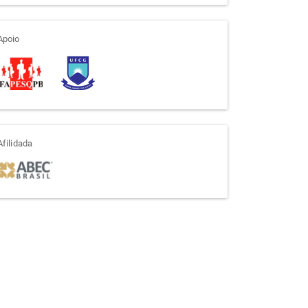
apoio
Apoio
afiliada
Afilidada