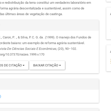
so e redistribuição da terra constitui um verdadeiro laboratório em
forma agrária descentalizada e sustentável, assim como de
das últimas áreas de vegetação de caatinga.
alhes
r
., Caron, P. ., & Silva, P. C. G. da . (1999). O manejo dos Fundos de
ordeste baiano: um exemplo de reforma agrária sustentável.
go
vista De Ciências Sociais E Econômicas
, (20), 90–102.
i.org/10.37370/raizes.1999.v.170
S DE CITAÇÃO
BAIXAR CITAÇÃO
)