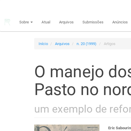
Navegação
Principal
Conteúdo
Sobre
Atual
Arquivos
Submissões
Anúncios
principal
Barra
Lateral
Início
Arquivos
n. 20 (1999)
Artigos
O manejo do
Pasto no nor
um exemplo de refor
Eric Sabourin