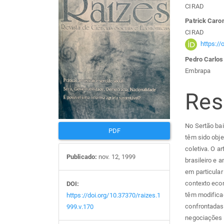
Barra
Con
CIRAD
lateral
do
Patrick Caro
CIRAD
de
arti
https:/
Pedro Carlos
artigos
prin
Embrapa
Re
No Sertão bai
PDF
têm sido obje
coletiva. O a
Publicado:
nov. 12, 1999
brasileiro e 
em particula
contexto eco
DOI:
têm modifica
https://doi.org/10.37370/raizes.1
confrontadas
999.v.170
negociações 