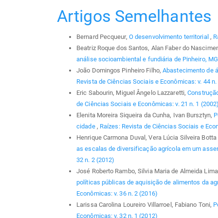
Artigos Semelhantes
Bernard Pecqueur,
O desenvolvimento territorial
,
R
Beatriz Roque dos Santos, Alan Faber do Nascimen
análise socioambiental e fundiária de Pinheiro, M
João Domingos Pinheiro Filho,
Abastecimento de á
Revista de Ciências Sociais e Econômicas: v. 44 n.
Eric Sabourin, Miguel Ângelo Lazzaretti,
Construção
de Ciências Sociais e Econômicas: v. 21 n. 1 (2002
Elenita Moreira Siqueira da Cunha, Ivan Bursztyn,
P
cidade
,
Raízes: Revista de Ciências Sociais e Econ
Henrique Carmona Duval, Vera Lúcia Silveira Bott
as escalas de diversificação agrícola em um asse
32 n. 2 (2012)
José Roberto Rambo, Silvia Maria de Almeida Lima
políticas públicas de aquisição de alimentos da agri
Econômicas: v. 36 n. 2 (2016)
Larissa Carolina Loureiro Villarroel, Fabiano Toni,
P
Econômicas: v. 32 n. 1 (2012)