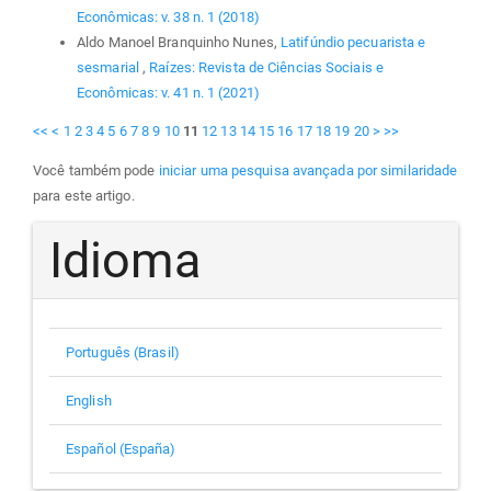
Econômicas: v. 38 n. 1 (2018)
Aldo Manoel Branquinho Nunes,
Latifúndio pecuarista e
sesmarial
,
Raízes: Revista de Ciências Sociais e
Econômicas: v. 41 n. 1 (2021)
<<
<
1
2
3
4
5
6
7
8
9
10
11
12
13
14
15
16
17
18
19
20
>
>>
Você também pode
iniciar uma pesquisa avançada por similaridade
para este artigo.
Idioma
Português (Brasil)
English
Español (España)