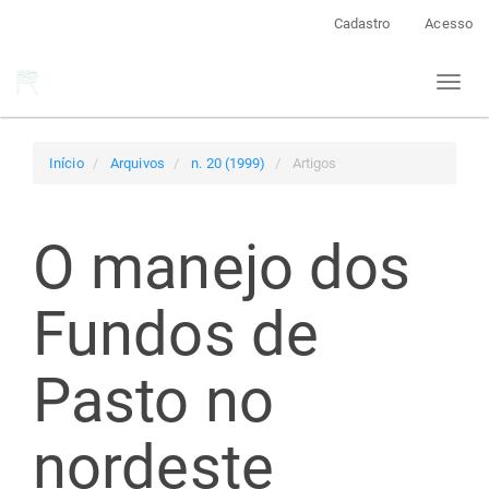
Navegação
Cadastro
Acesso
Principal
Conteúdo
Toggl
principal
naviga
Barra
Lateral
Início
Arquivos
n. 20 (1999)
Artigos
O manejo dos
Fundos de
Pasto no
nordeste