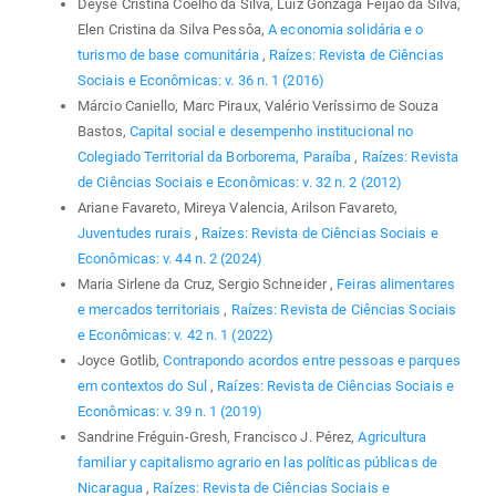
Deyse Cristina Coelho da Silva, Luiz Gonzaga Feijão da Silva,
Elen Cristina da Silva Pessôa,
A economia solidária e o
turismo de base comunitária
,
Raízes: Revista de Ciências
Sociais e Econômicas: v. 36 n. 1 (2016)
Márcio Caniello, Marc Piraux, Valério Veríssimo de Souza
Bastos,
Capital social e desempenho institucional no
Colegiado Territorial da Borborema, Paraíba
,
Raízes: Revista
de Ciências Sociais e Econômicas: v. 32 n. 2 (2012)
Ariane Favareto, Mireya Valencia, Arilson Favareto,
Juventudes rurais
,
Raízes: Revista de Ciências Sociais e
Econômicas: v. 44 n. 2 (2024)
Maria Sirlene da Cruz, Sergio Schneider ,
Feiras alimentares
e mercados territoriais
,
Raízes: Revista de Ciências Sociais
e Econômicas: v. 42 n. 1 (2022)
Joyce Gotlib,
Contrapondo acordos entre pessoas e parques
em contextos do Sul
,
Raízes: Revista de Ciências Sociais e
Econômicas: v. 39 n. 1 (2019)
Sandrine Fréguin-Gresh, Francisco J. Pérez,
Agricultura
familiar y capitalismo agrario en las políticas públicas de
Nicaragua
,
Raízes: Revista de Ciências Sociais e