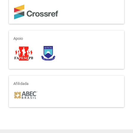
apoio
Apoio
afiliada
Afilidada