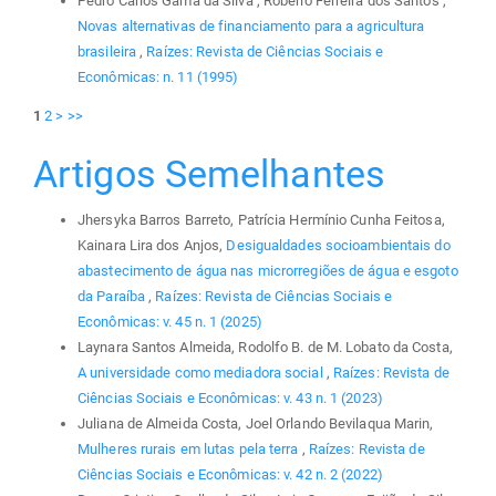
Pedro Carlos Gama da Silva , Robério Ferreira dos Santos ,
Novas alternativas de financiamento para a agricultura
brasileira
,
Raízes: Revista de Ciências Sociais e
Econômicas: n. 11 (1995)
1
2
>
>>
Artigos Semelhantes
Jhersyka Barros Barreto, Patrícia Hermínio Cunha Feitosa,
Kainara Lira dos Anjos,
Desigualdades socioambientais do
abastecimento de água nas microrregiões de água e esgoto
da Paraíba
,
Raízes: Revista de Ciências Sociais e
Econômicas: v. 45 n. 1 (2025)
Laynara Santos Almeida, Rodolfo B. de M. Lobato da Costa,
A universidade como mediadora social
,
Raízes: Revista de
Ciências Sociais e Econômicas: v. 43 n. 1 (2023)
Juliana de Almeida Costa, Joel Orlando Bevilaqua Marin,
Mulheres rurais em lutas pela terra
,
Raízes: Revista de
Ciências Sociais e Econômicas: v. 42 n. 2 (2022)