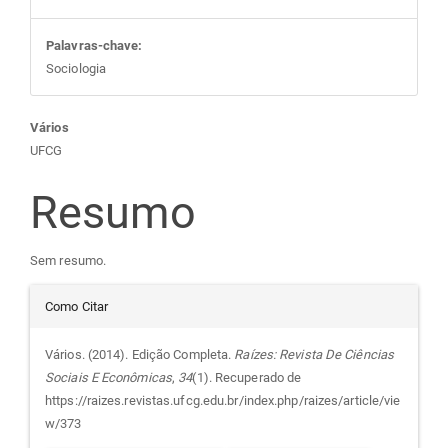
Palavras-chave:
Sociologia
Conteúdo
Vários
UFCG
do
Resumo
artigo
Sem resumo.
principal
Detalhes
Como Citar
do
Vários. (2014). Edição Completa.
Raízes: Revista De Ciências
Sociais E Econômicas
,
34
(1). Recuperado de
artigo
https://raizes.revistas.ufcg.edu.br/index.php/raizes/article/vie
w/373