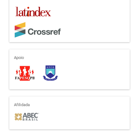
apoio
Apoio
afiliada
Afilidada