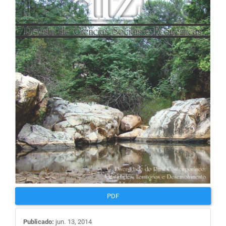
de
artigos
PDF
Publicado:
jun. 13, 2014