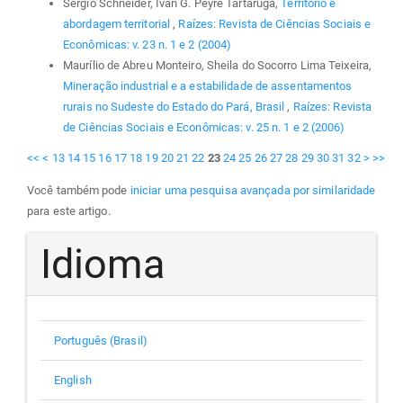
Sergio Schneider, Iván G. Peyré Tartaruga,
Território e
abordagem territorial
,
Raízes: Revista de Ciências Sociais e
Econômicas: v. 23 n. 1 e 2 (2004)
Maurílio de Abreu Monteiro, Sheila do Socorro Lima Teixeira,
Mineração industrial e a estabilidade de assentamentos
rurais no Sudeste do Estado do Pará, Brasil
,
Raízes: Revista
de Ciências Sociais e Econômicas: v. 25 n. 1 e 2 (2006)
<<
<
13
14
15
16
17
18
19
20
21
22
23
24
25
26
27
28
29
30
31
32
>
>>
Você também pode
iniciar uma pesquisa avançada por similaridade
para este artigo.
Idioma
Português (Brasil)
English