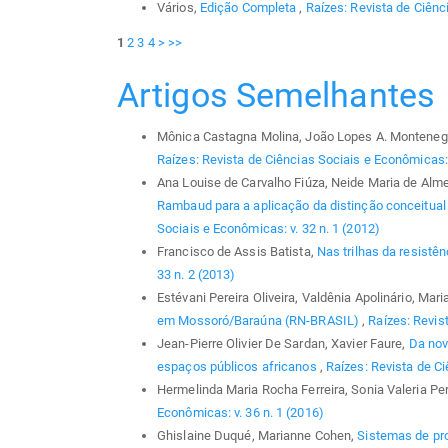
Vários,
Edição Completa
,
Raízes: Revista de Ciênc
1
2
3
4
>
>>
Artigos Semelhantes
Mônica Castagna Molina, João Lopes A. Montenegro,
Raízes: Revista de Ciências Sociais e Econômicas: v
Ana Louise de Carvalho Fiúza, Neide Maria de Alme
Rambaud para a aplicação da distinção conceitual
Sociais e Econômicas: v. 32 n. 1 (2012)
Francisco de Assis Batista,
Nas trilhas da resistê
33 n. 2 (2013)
Estévani Pereira Oliveira, Valdênia Apolinário, Mari
em Mossoró/Baraúna (RN-BRASIL)
,
Raízes: Revis
Jean-Pierre Olivier De Sardan, Xavier Faure,
Da nov
espaços públicos africanos
,
Raízes: Revista de Ci
Hermelinda Maria Rocha Ferreira, Sonia Valeria Per
Econômicas: v. 36 n. 1 (2016)
Ghislaine Duqué, Marianne Cohen,
Sistemas de pr