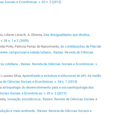
ias Sociais e Econômicas: v. 32 n. 2 (2012)
 Liliane Lúcia N. A. Oliveira,
Das desigualdades aos direitos
,
. 28 n. 1 e 2 (2009)
ida Pinto, Patricia Ferraz do Nascimento,
As contribuições de Plácide
 entre campo/rural e cidade/urbano
,
Raízes: Revista de Ciências
ncia cotidiana
,
Raízes: Revista de Ciências Sociais e Econômicas: v.
a Lussieu Silva,
Aprendizado e estrutura institucional do APL de melão
ta de Ciências Sociais e Econômicas: v. 34 n. 1 (2014)
a antropologia do desenvolvimento para a socioantropologia dos
ências Sociais e Econômicas: v. 35 n. 2 (2015)
eira,
Inovação sociotécnica
,
Raízes: Revista de Ciências Sociais e
odução e meio ambiente
,
Raízes: Revista de Ciências Sociais e