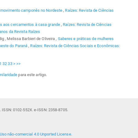
do movimento camponês no Nordeste
,
Raízes: Revista de Ciências
os aos cercamentos à casa grande
,
Raízes: Revista de Ciências
 anos da Revista Raízes
 , Melissa Barbieri de Oliveira ,
Saberes e práticas de mulheres
oeste do Paraná
,
Raízes: Revista de Ciências Sociais e Econômicas:
1
32
33
>
>>
milaridade
para este artigo.
il. ISSN: 0102-552X. e-ISSN: 2358-8705.
Uso não-comercial 4.0 Unported License
.