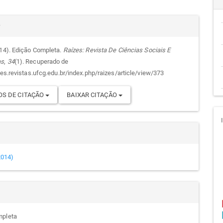
cipal
alhes
r
014). Edição Completa.
Raízes: Revista De Ciências Sociais E
as
,
34
(1). Recuperado de
go
zes.revistas.ufcg.edu.br/index.php/raizes/article/view/373
S DE CITAÇÃO
BAIXAR CITAÇÃO
(2014)
mpleta