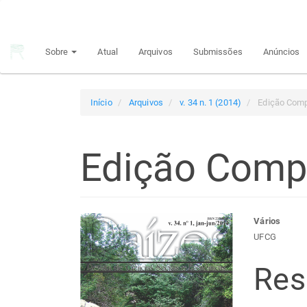
Navegação
Principal
Conteúdo
Sobre
Atual
Arquivos
Submissões
Anúncios
principal
Barra
Lateral
Início
Arquivos
v. 34 n. 1 (2014)
Edição Comp
Edição Comp
Barra
Con
Vários
UFCG
lateral
do
Re
de
arti