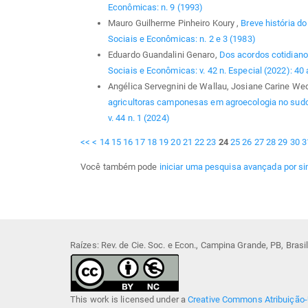
Econômicas: n. 9 (1993)
Mauro Guilherme Pinheiro Koury ,
Breve história 
Sociais e Econômicas: n. 2 e 3 (1983)
Eduardo Guandalini Genaro,
Dos acordos cotidian
Sociais e Econômicas: v. 42 n. Especial (2022): 40
Angélica Servegnini de Wallau, Josiane Carine Wedig
agricultoras camponesas em agroecologia no sud
v. 44 n. 1 (2024)
<<
<
14
15
16
17
18
19
20
21
22
23
24
25
26
27
28
29
30
3
Você também pode
iniciar uma pesquisa avançada por si
Raízes: Rev. de Cie. Soc. e Econ., Campina Grande, PB, Bras
This work is licensed under a
Creative Commons Atribuição-