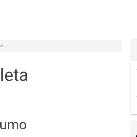
leta
leta
teúdo
sumo
go