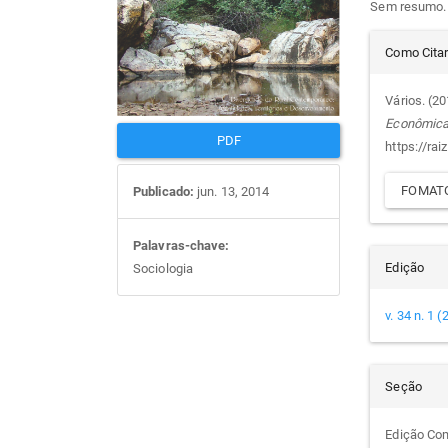
Sem resumo.
artigos
prin
Det
Como Cita
do
Vários. (2
Econômic
arti
PDF
https://rai
FOMATO
Publicado:
jun. 13, 2014
Palavras-chave:
Edição
Sociologia
v. 34 n. 1 
Seção
Edição Co