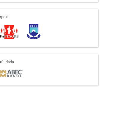
apoio
Apoio
afiliada
Afilidada