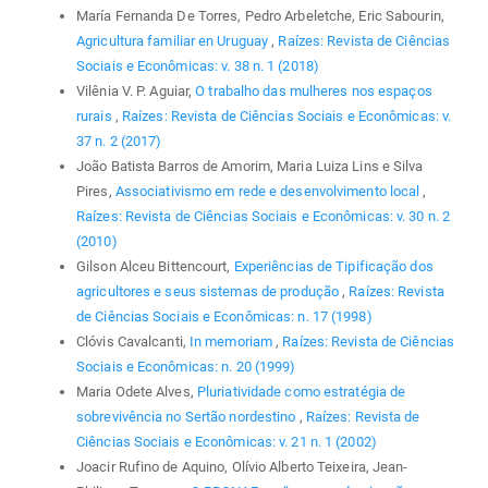
María Fernanda De Torres, Pedro Arbeletche, Eric Sabourin,
Agricultura familiar en Uruguay
,
Raízes: Revista de Ciências
Sociais e Econômicas: v. 38 n. 1 (2018)
Vilênia V. P. Aguiar,
O trabalho das mulheres nos espaços
rurais
,
Raízes: Revista de Ciências Sociais e Econômicas: v.
37 n. 2 (2017)
João Batista Barros de Amorim, Maria Luiza Lins e Silva
Pires,
Associativismo em rede e desenvolvimento local
,
Raízes: Revista de Ciências Sociais e Econômicas: v. 30 n. 2
(2010)
Gilson Alceu Bittencourt,
Experiências de Tipificação dos
agricultores e seus sistemas de produção
,
Raízes: Revista
de Ciências Sociais e Econômicas: n. 17 (1998)
Clóvis Cavalcanti,
In memoriam
,
Raízes: Revista de Ciências
Sociais e Econômicas: n. 20 (1999)
Maria Odete Alves,
Pluriatividade como estratégia de
sobrevivência no Sertão nordestino
,
Raízes: Revista de
Ciências Sociais e Econômicas: v. 21 n. 1 (2002)
Joacir Rufino de Aquino, Olívio Alberto Teixeira, Jean-