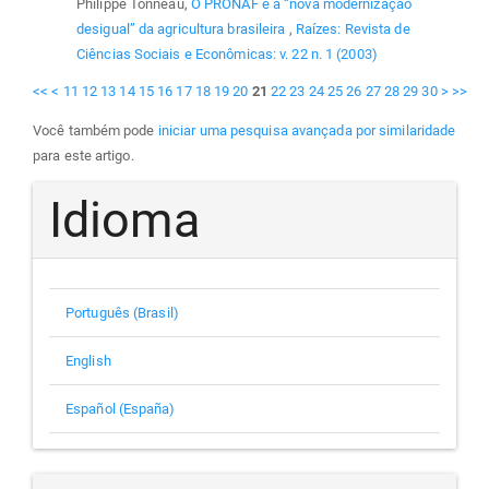
Philippe Tonneau,
O PRONAF e a “nova modernização
desigual” da agricultura brasileira
,
Raízes: Revista de
Ciências Sociais e Econômicas: v. 22 n. 1 (2003)
<<
<
11
12
13
14
15
16
17
18
19
20
21
22
23
24
25
26
27
28
29
30
>
>>
Você também pode
iniciar uma pesquisa avançada por similaridade
para este artigo.
Idioma
Português (Brasil)
English
Español (España)