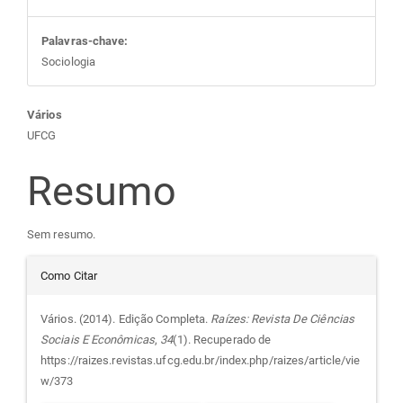
Palavras-chave:
Sociologia
Conteúdo
Vários
UFCG
do
Resumo
artigo
Sem resumo.
principal
Detalhes
Como Citar
do
Vários. (2014). Edição Completa.
Raízes: Revista De Ciências
Sociais E Econômicas
,
34
(1). Recuperado de
artigo
https://raizes.revistas.ufcg.edu.br/index.php/raizes/article/vie
w/373