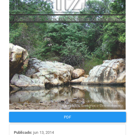
de
artigos
PDF
Publicado:
jun 13, 2014