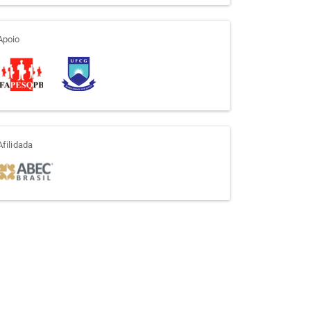
apoio
Apoio
afiliada
Afilidada