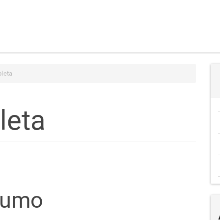
leta
leta
teúdo
sumo
go