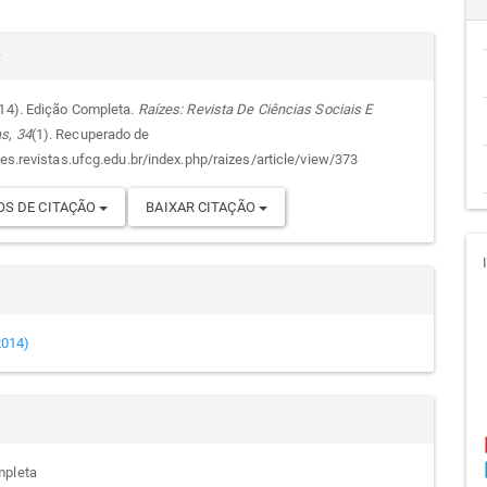
cipal
alhes
r
014). Edição Completa.
Raízes: Revista De Ciências Sociais E
as
,
34
(1). Recuperado de
go
zes.revistas.ufcg.edu.br/index.php/raizes/article/view/373
S DE CITAÇÃO
BAIXAR CITAÇÃO
(2014)
mpleta