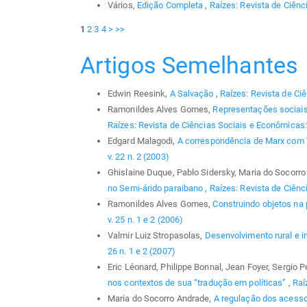
Vários,
Edição Completa
,
Raízes: Revista de Ciênc
1
2
3
4
>
>>
Artigos Semelhantes
Edwin Reesink,
A Salvação
,
Raízes: Revista de Ci
Ramonildes Alves Gomes,
Representações sociais 
Raízes: Revista de Ciências Sociais e Econômicas: 
Edgard Malagodi,
A correspondência de Marx com 
v. 22 n. 2 (2003)
Ghislaine Duque, Pablo Sidersky, Maria do Socorro 
no Semi-árido paraibano
,
Raízes: Revista de Ciênci
Ramonildes Alves Gomes,
Construindo objetos na
v. 25 n. 1 e 2 (2006)
Valmir Luiz Stropasolas,
Desenvolvimento rural e i
26 n. 1 e 2 (2007)
Eric Léonard, Philippe Bonnal, Jean Foyer, Sergio P
nos contextos de sua “tradução em políticas”
,
Raí
Maria do Socorro Andrade,
A regulação dos acess