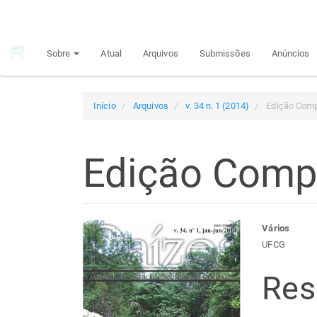
Navegação
Principal
Conteúdo
Sobre
Atual
Arquivos
Submissões
Anúncios
principal
Barra
Lateral
Início
Arquivos
v. 34 n. 1 (2014)
Edição Comp
Edição Comp
Barra
Con
Vários
UFCG
lateral
do
Re
de
arti