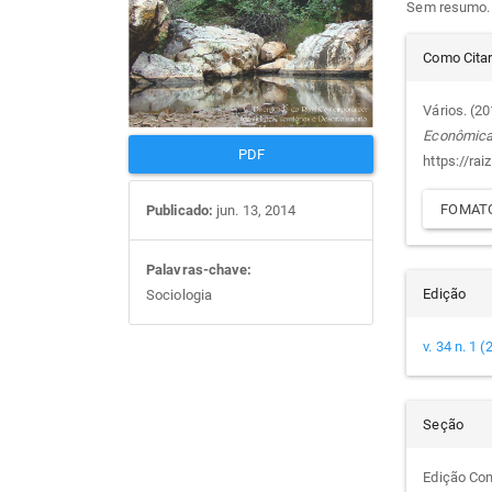
Sem resumo.
artigos
prin
Det
Como Cita
do
Vários. (2
Econômic
arti
PDF
https://rai
FOMATO
Publicado:
jun. 13, 2014
Palavras-chave:
Edição
Sociologia
v. 34 n. 1 
Seção
Edição Co