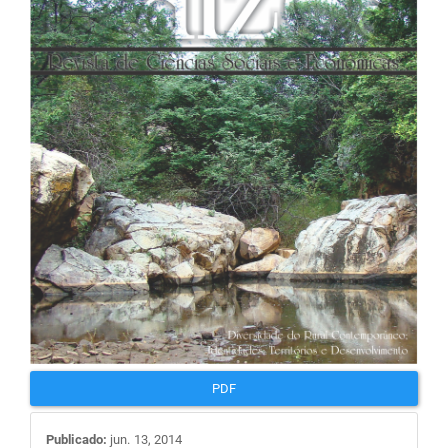
de
artigos
PDF
Publicado:
jun. 13, 2014