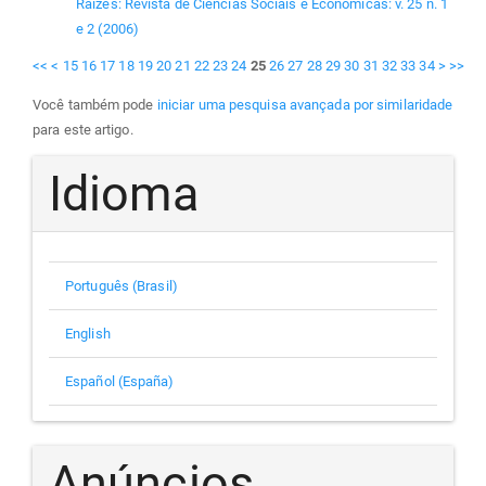
Raízes: Revista de Ciências Sociais e Econômicas: v. 25 n. 1
e 2 (2006)
<<
<
15
16
17
18
19
20
21
22
23
24
25
26
27
28
29
30
31
32
33
34
>
>>
Você também pode
iniciar uma pesquisa avançada por similaridade
para este artigo.
Idioma
Português (Brasil)
English
Español (España)
Anúncios