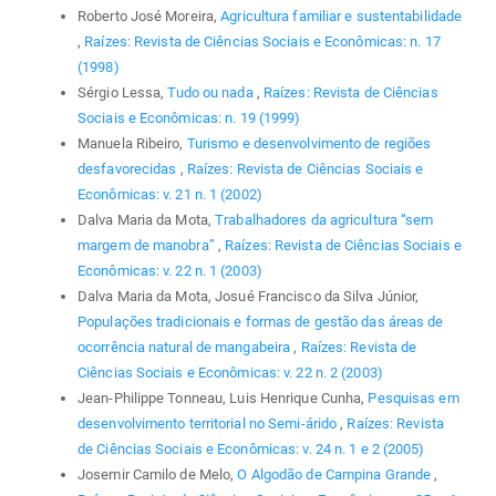
Roberto José Moreira,
Agricultura familiar e sustentabilidade
,
Raízes: Revista de Ciências Sociais e Econômicas: n. 17
(1998)
Sérgio Lessa,
Tudo ou nada
,
Raízes: Revista de Ciências
Sociais e Econômicas: n. 19 (1999)
Manuela Ribeiro,
Turismo e desenvolvimento de regiões
desfavorecidas
,
Raízes: Revista de Ciências Sociais e
Econômicas: v. 21 n. 1 (2002)
Dalva Maria da Mota,
Trabalhadores da agricultura “sem
margem de manobra”
,
Raízes: Revista de Ciências Sociais e
Econômicas: v. 22 n. 1 (2003)
Dalva Maria da Mota, Josué Francisco da Silva Júnior,
Populações tradicionais e formas de gestão das áreas de
ocorrência natural de mangabeira
,
Raízes: Revista de
Ciências Sociais e Econômicas: v. 22 n. 2 (2003)
Jean-Philippe Tonneau, Luis Henrique Cunha,
Pesquisas em
desenvolvimento territorial no Semi-árido
,
Raízes: Revista
de Ciências Sociais e Econômicas: v. 24 n. 1 e 2 (2005)
Josemir Camilo de Melo,
O Algodão de Campina Grande
,