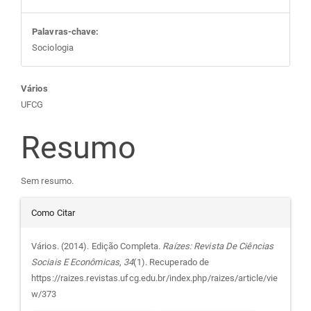
Palavras-chave:
Sociologia
Conteúdo
Vários
UFCG
do
Resumo
artigo
Sem resumo.
principal
Detalhes
Como Citar
do
Vários. (2014). Edição Completa.
Raízes: Revista De Ciências
Sociais E Econômicas
,
34
(1). Recuperado de
artigo
https://raizes.revistas.ufcg.edu.br/index.php/raizes/article/vie
w/373