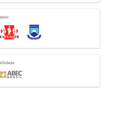
apoio
Apoio
afiliada
Afilidada