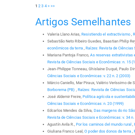
1
2
3
4
>
>>
Artigos Semelhantes
Valeria Llano Arias,
Resistiendo el extractivismo
,
R
Sebastião Neto Ribeiro Guedes, Baastian Philip Re
econômicos da terra
,
Raízes: Revista de Ciências 
Mariana Pantoja Franco,
As reservas extrativistas
Revista de Ciências Sociais e Econômicas: n. 15 (
Jean-Philippe Tonneau, Ghislaine Duqué, Paulo Din
Ciências Sociais e Econômicas: v. 22 n. 2 (2003)
Márcio Caniello, Mar Piraux, Valério Veríssimo de
Borborema (PB)
,
Raízes: Revista de Ciências Socia
José Aldemir Freire,
Política agrícola e sustentabil
Ciências Sociais e Econômicas: n. 20 (1999)
Edcarlos Mendes da Silva,
Das margens do rio São
Revista de Ciências Sociais e Econômicas: v. 34 n.
Agustín Avila R.,
Por los caminos del mundo rural
,
Giuliana Franco Leal,
O poder dos donos da terra
,