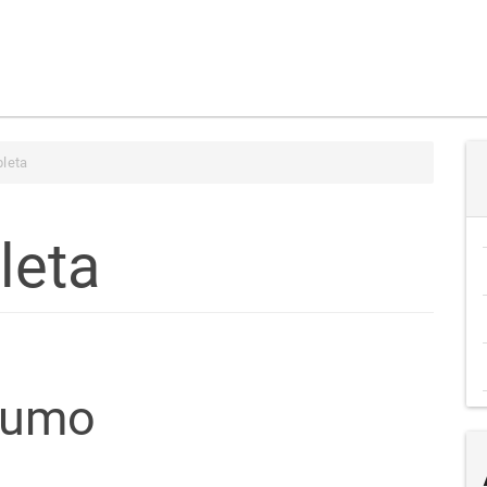
leta
leta
teúdo
sumo
go