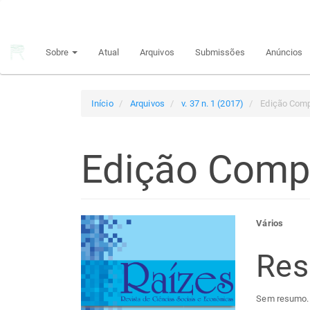
Navegação
Principal
Conteúdo
Sobre
Atual
Arquivos
Submissões
Anúncios
principal
Barra
Lateral
Início
Arquivos
v. 37 n. 1 (2017)
Edição Comp
Edição Comp
Barra
Con
Vários
lateral
do
Re
de
arti
Sem resumo.