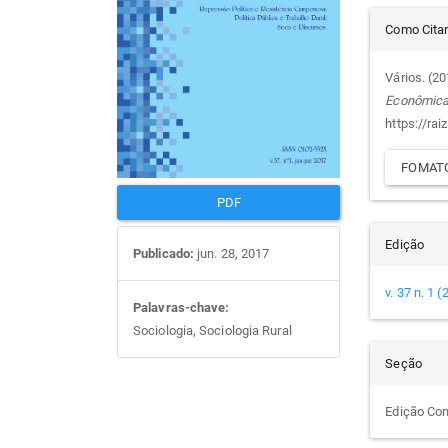
Det
artigos
prin
Como Cita
do
Vários. (2
Econômic
arti
https://rai
FOMATO
PDF
Edição
Publicado:
jun. 28, 2017
v. 37 n. 1 
Palavras-chave:
Sociologia, Sociologia Rural
Seção
Edição Co