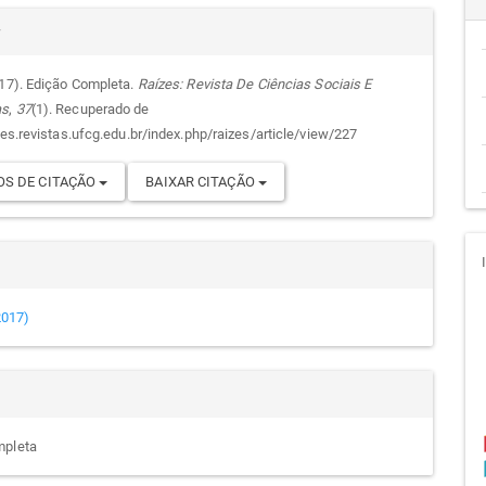
alhes
cipal
r
017). Edição Completa.
Raízes: Revista De Ciências Sociais E
as
,
37
(1). Recuperado de
go
zes.revistas.ufcg.edu.br/index.php/raizes/article/view/227
S DE CITAÇÃO
BAIXAR CITAÇÃO
(2017)
mpleta