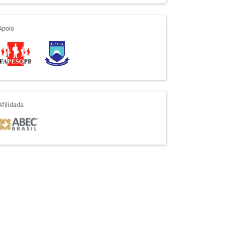
apoio
Apoio
afiliada
Afilidada