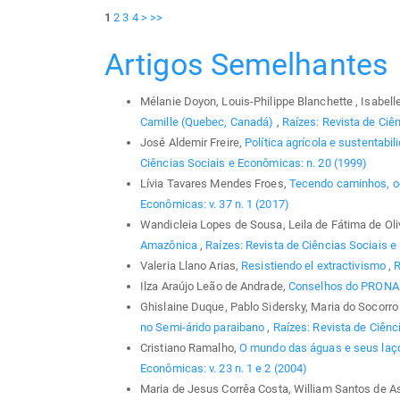
1
2
3
4
>
>>
Artigos Semelhantes
Mélanie Doyon, Louis-Philippe Blanchette , Isabel
Camille (Quebec, Canadá)
,
Raízes: Revista de Ciên
José Aldemir Freire,
Política agrícola e sustentabil
Ciências Sociais e Econômicas: n. 20 (1999)
Lívia Tavares Mendes Froes,
Tecendo caminhos, 
Econômicas: v. 37 n. 1 (2017)
Wandicleia Lopes de Sousa, Leila de Fátima de Oliv
Amazônica
,
Raízes: Revista de Ciências Sociais e 
Valeria Llano Arias,
Resistiendo el extractivismo
,
R
Ilza Araújo Leão de Andrade,
Conselhos do PRON
Ghislaine Duque, Pablo Sidersky, Maria do Socorro 
no Semi-árido paraibano
,
Raízes: Revista de Ciênci
Cristiano Ramalho,
O mundo das águas e seus laç
Econômicas: v. 23 n. 1 e 2 (2004)
Maria de Jesus Corrêa Costa, William Santos de 