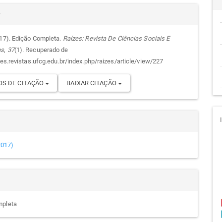
alhes
cipal
r
017). Edição Completa.
Raízes: Revista De Ciências Sociais E
as
,
37
(1). Recuperado de
go
zes.revistas.ufcg.edu.br/index.php/raizes/article/view/227
S DE CITAÇÃO
BAIXAR CITAÇÃO
(2017)
mpleta