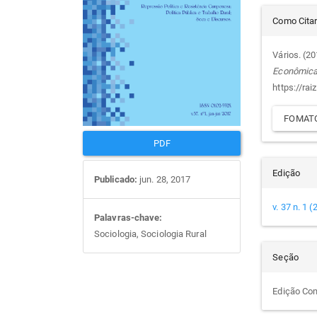
Det
artigos
prin
Como Cita
do
Vários. (2
Econômic
arti
https://rai
FOMATO
PDF
Edição
Publicado:
jun. 28, 2017
v. 37 n. 1 
Palavras-chave:
Sociologia, Sociologia Rural
Seção
Edição Co