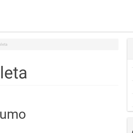
leta
leta
teúdo
sumo
go