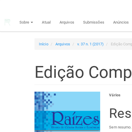
Navegação
Principal
Conteúdo
Sobre
Atual
Arquivos
Submissões
Anúncios
principal
Barra
Lateral
Início
Arquivos
v. 37 n. 1 (2017)
Edição Comp
Edição Comp
Barra
Con
Vários
lateral
do
Re
de
arti
Sem resumo.