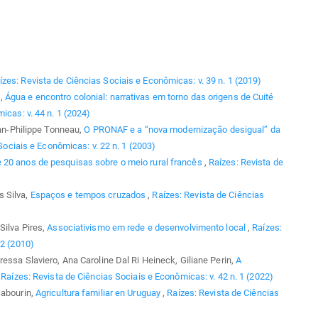
ízes: Revista de Ciências Sociais e Econômicas: v. 39 n. 1 (2019)
s,
Água e encontro colonial: narrativas em torno das origens de Cuité
icas: v. 44 n. 1 (2024)
ean-Philippe Tonneau,
O PRONAF e a “nova modernização desigual” da
Sociais e Econômicas: v. 22 n. 1 (2003)
e 20 anos de pesquisas sobre o meio rural francês
,
Raízes: Revista de
s Silva,
Espaços e tempos cruzados
,
Raízes: Revista de Ciências
Silva Pires,
Associativismo em rede e desenvolvimento local
,
Raízes:
 2 (2010)
ressa Slaviero, Ana Caroline Dal Ri Heineck, Giliane Perin,
A
,
Raízes: Revista de Ciências Sociais e Econômicas: v. 42 n. 1 (2022)
Sabourin,
Agricultura familiar en Uruguay
,
Raízes: Revista de Ciências