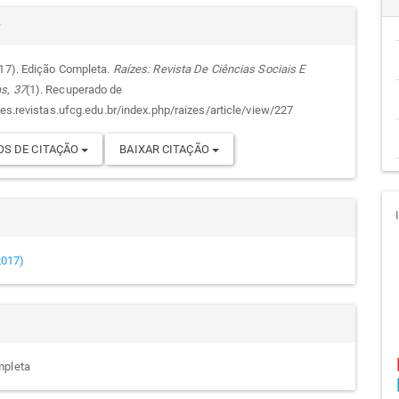
alhes
cipal
r
017). Edição Completa.
Raízes: Revista De Ciências Sociais E
as
,
37
(1). Recuperado de
go
zes.revistas.ufcg.edu.br/index.php/raizes/article/view/227
S DE CITAÇÃO
BAIXAR CITAÇÃO
(2017)
mpleta