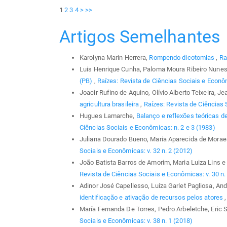
1
2
3
4
>
>>
Artigos Semelhantes
Karolyna Marin Herrera,
Rompendo dicotomias
,
Ra
Luis Henrique Cunha, Paloma Moura Ribeiro Nune
(PB)
,
Raízes: Revista de Ciências Sociais e Econôm
Joacir Rufino de Aquino, Olívio Alberto Teixeira, J
agricultura brasileira
,
Raízes: Revista de Ciências 
Hugues Lamarche,
Balanço e reflexões teóricas d
Ciências Sociais e Econômicas: n. 2 e 3 (1983)
Juliana Dourado Bueno, Maria Aparecida de Morae
Sociais e Econômicas: v. 32 n. 2 (2012)
João Batista Barros de Amorim, Maria Luiza Lins e 
Revista de Ciências Sociais e Econômicas: v. 30 n.
Adinor José Capellesso, Luíza Garlet Pagliosa, And
identificação e ativação de recursos pelos atores
María Fernanda De Torres, Pedro Arbeletche, Eric 
Sociais e Econômicas: v. 38 n. 1 (2018)