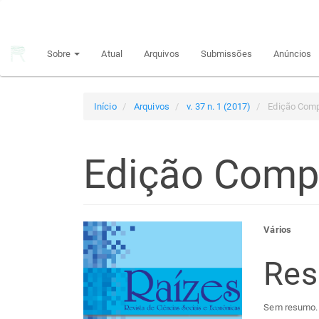
Navegação
Principal
Conteúdo
Sobre
Atual
Arquivos
Submissões
Anúncios
principal
Barra
Lateral
Início
Arquivos
v. 37 n. 1 (2017)
Edição Comp
Edição Comp
Barra
Con
Vários
lateral
do
Re
de
arti
Sem resumo.