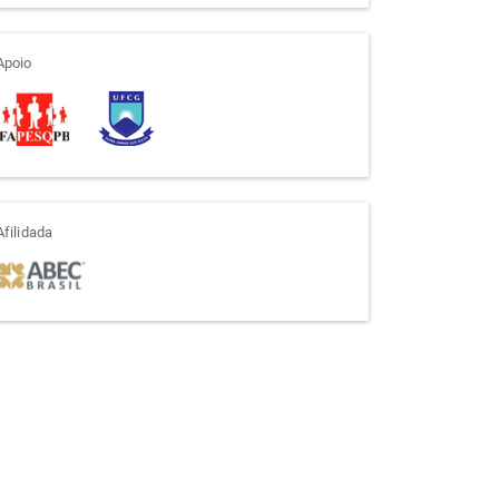
apoio
Apoio
afiliada
Afilidada