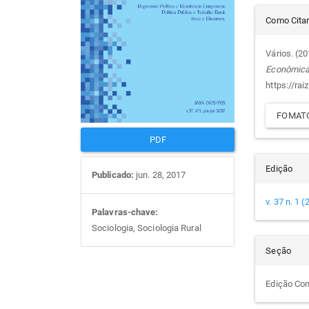
Det
artigos
prin
Como Cita
do
Vários. (2
Econômic
arti
https://rai
FOMATO
PDF
Edição
Publicado:
jun. 28, 2017
v. 37 n. 1 
Palavras-chave:
Sociologia, Sociologia Rural
Seção
Edição Co