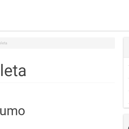
leta
leta
teúdo
sumo
go