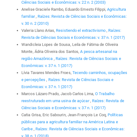
Ciências Sociais e Econômicas: v. 22 n. 2 (2003)
Anelise Graciele Rambo, Eduardo Ernesto Filippi,
Agricultura
familiar
,
Raízes: Revista de Ciências Sociais e Econômicas:
v. 30 n. 2 (2010)
Valeria Llano Arias,
Resistiendo el extractivismo
,
Raízes:
Revista de Ciências Sociais e Econômicas: v. 37 n. 1 (2017)
Wandicleia Lopes de Sousa, Leila de Fátima de Oliveira
Monte, Ádria Oliveira dos Santos,
A pesca artesanal na
região Amazônica
,
Raízes: Revista de Ciências Sociais e
Econômicas: v. 37 n. 1 (2017)
Lívia Tavares Mendes Froes,
Tecendo caminhos, ocupações
e percepções
,
Raízes: Revista de Ciências Sociais e
Econômicas: v. 37 n. 1 (2017)
Marcos Lázaro Prado, Jacob Carlos Lima,
O Trabalho
reestruturado em uma usina de açúcar
,
Raízes: Revista de
Ciências Sociais e Econômicas: v. 37 n. 1 (2017)
Catia Grisa, Eric Sabourin, Jean-François Le Coq,
Políticas
públicas para a agricultura familiar na América Latina e
Caribe
,
Raízes: Revista de Ciências Sociais e Econômicas:
v. 38 n. 1 (2018)