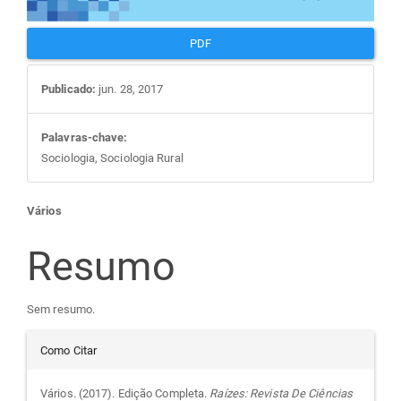
PDF
Publicado:
jun. 28, 2017
Palavras-chave:
Sociologia, Sociologia Rural
Conteúdo
Vários
do
Resumo
artigo
Sem resumo.
Detalhes
principal
Como Citar
do
Vários. (2017). Edição Completa.
Raízes: Revista De Ciências