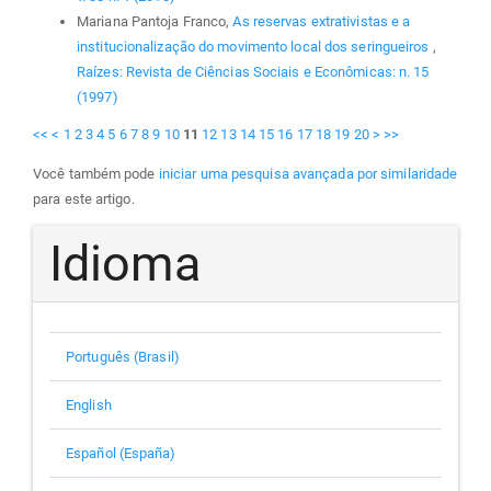
Mariana Pantoja Franco,
As reservas extrativistas e a
institucionalização do movimento local dos seringueiros
,
Raízes: Revista de Ciências Sociais e Econômicas: n. 15
(1997)
<<
<
1
2
3
4
5
6
7
8
9
10
11
12
13
14
15
16
17
18
19
20
>
>>
Você também pode
iniciar uma pesquisa avançada por similaridade
para este artigo.
Idioma
Português (Brasil)
English
Español (España)