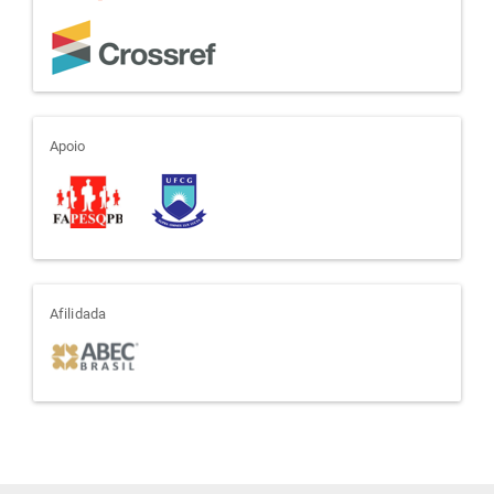
apoio
Apoio
afiliada
Afilidada