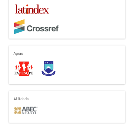
apoio
Apoio
afiliada
Afilidada