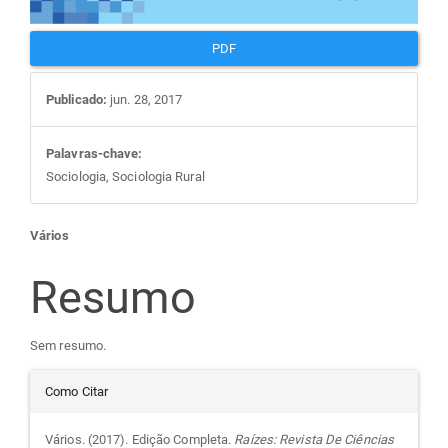
PDF
Publicado:
jun. 28, 2017
Palavras-chave:
Sociologia, Sociologia Rural
Conteúdo
Vários
do
Resumo
artigo
Sem resumo.
Detalhes
principal
Como Citar
do
Vários. (2017). Edição Completa.
Raízes: Revista De Ciências