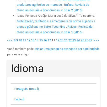
produtores agrícolas ao mercado
,
Raízes: Revista de
Ciências Sociais e Econômicas: v. 35 n. 2 (2015)
Isaac Fonseca Araújo, Maria José da Silva A. Teisserenc,
Mobilização, território e a emergência de novos sujeitos e
arenas públicas no Baixo Tocantins
,
Raízes: Revista de
Ciências Sociais e Econômicas: v. 36 n. 1 (2016)
<<
<
8
9
10
11
12
13
14
15
16
17
18
19
20
21
22
23
24
25
26
27
>
>>
Você também pode
iniciar uma pesquisa avançada por similaridade
para este artigo.
Idioma
Português (Brasil)
English