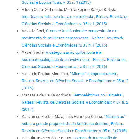
Sociais e Econômicas: v. 35 n. 1 (2015)
Vilson Cesar Schenato, Mércia Rejane Rangel Batista,
Identidades, luta pela terra e resistência
,
Raízes: Revista de
Ciências Sociais e Econômicas: v. 35 n. 1 (2015)
Valdete Boni,
O conceito clássico de campesinato e o
movimento de mulheres camponesas
,
Raízes: Revista de
Ciências Sociais e Econômicas: v. 35 n. 1 (2015)
Xavier Faure,
A categorização quilombola e a
socioantropologia do desenvolvimento
,
Raízes: Revista de
Ciências Sociais e Econômicas: v. 35 n. 2 (2015)
Valdênio Freitas Meneses,
“Miunça” e caprinocultura
,
Raízes: Revista de Ciências Sociais e Econômicas: v. 35 n. 2
(2015)
Maristela de Paula Andrade,
Termoelétricas no Palmeiral
,
Raízes: Revista de Ciências Sociais e Econômicas: v. 37 n. 2
(2017)
Kaliane de Freitas Maia, Luis Henrique Cunha,
“Narrativas”
sobre a grande propriedade do Sertão nordestino
,
Raízes:
Revista de Ciências Sociais e Econômicas: v. 35 n. 2 (2015)
Priscila Tavares dos Santos,
Formas de integração de