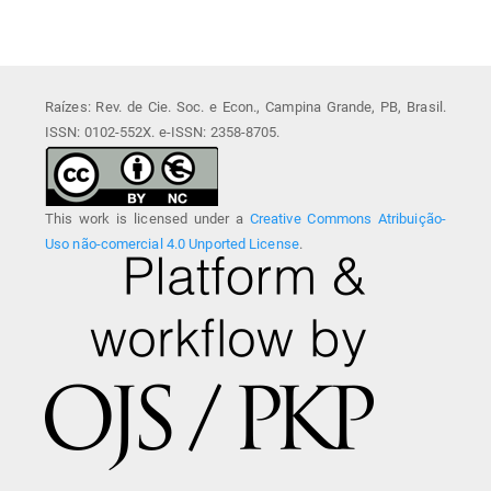
Raízes: Rev. de Cie. Soc. e Econ., Campina Grande, PB, Brasil.
ISSN: 0102-552X. e-ISSN: 2358-8705.
This work is licensed under a
Creative Commons Atribuição-
Uso não-comercial 4.0 Unported License
.