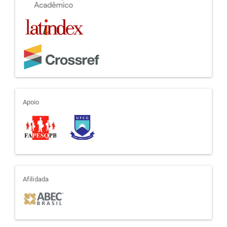
apoio
Apoio
afiliada
Afilidada