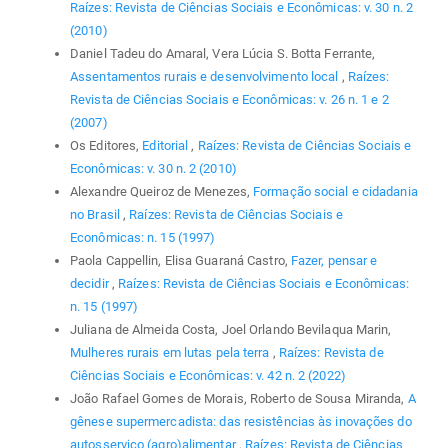
Raízes: Revista de Ciências Sociais e Econômicas: v. 30 n. 2
(2010)
Daniel Tadeu do Amaral, Vera Lúcia S. Botta Ferrante,
Assentamentos rurais e desenvolvimento local
,
Raízes:
Revista de Ciências Sociais e Econômicas: v. 26 n. 1 e 2
(2007)
Os Editores,
Editorial
,
Raízes: Revista de Ciências Sociais e
Econômicas: v. 30 n. 2 (2010)
Alexandre Queiroz de Menezes,
Formação social e cidadania
no Brasil
,
Raízes: Revista de Ciências Sociais e
Econômicas: n. 15 (1997)
Paola Cappellin, Elisa Guaraná Castro,
Fazer, pensar e
decidir
,
Raízes: Revista de Ciências Sociais e Econômicas:
n. 15 (1997)
Juliana de Almeida Costa, Joel Orlando Bevilaqua Marin,
Mulheres rurais em lutas pela terra
,
Raízes: Revista de
Ciências Sociais e Econômicas: v. 42 n. 2 (2022)
João Rafael Gomes de Morais, Roberto de Sousa Miranda,
A
gênese supermercadista: das resistências às inovações do
autosserviço (agro)alimentar
,
Raízes: Revista de Ciências