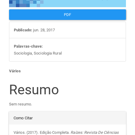
PDF
Publicado:
jun. 28, 2017
Palavras-chave:
Sociologia, Sociologia Rural
Conteúdo
Vários
do
Resumo
artigo
Sem resumo.
Detalhes
principal
Como Citar
do
Vários. (2017). Edição Completa.
Raízes: Revista De Ciências