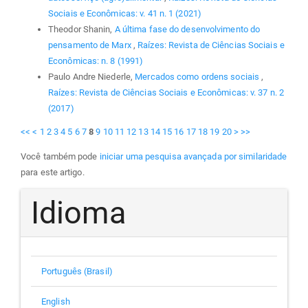
Sociais e Econômicas: v. 41 n. 1 (2021)
Theodor Shanin,
A última fase do desenvolvimento do
pensamento de Marx
,
Raízes: Revista de Ciências Sociais e
Econômicas: n. 8 (1991)
Paulo Andre Niederle,
Mercados como ordens sociais
,
Raízes: Revista de Ciências Sociais e Econômicas: v. 37 n. 2
(2017)
<<
<
1
2
3
4
5
6
7
8
9
10
11
12
13
14
15
16
17
18
19
20
>
>>
Você também pode
iniciar uma pesquisa avançada por similaridade
para este artigo.
Idioma
Português (Brasil)
English