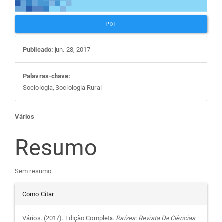
PDF
Publicado:
jun. 28, 2017
Palavras-chave:
Sociologia, Sociologia Rural
Conteúdo
Vários
do
Resumo
artigo
Sem resumo.
Detalhes
principal
Como Citar
do
Vários. (2017). Edição Completa.
Raízes: Revista De Ciências