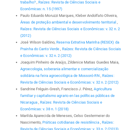
trabalho?
,
Raízes: Revista de Ciências Sociais e
Econômicas: n. 15 (1997)
Paulo Eduardo Moruzzi Marques, Kleber Andolfato Oliveira,
Áreas de proteção ambiental e desenvolvimento territorial
,
Raízes: Revista de Ciências Sociais e Econômicas: v. 32 n. 2
(2012)
José Wilson Galdino,
Reserva Extrativa Marinha (RESEX) da
Prainha do Canto Verde
,
Raízes: Revista de Ciências Sociais
e Econômicas: v. 32 n. 2 (2012)
Joaquim Pinheiro de Araújo, Zildenice Matias Guedes Maia,
Agroecologia, soberania alimentar e comercialização
solidária na feira agroecológica de Mossoró-RN
,
Raízes:
Revista de Ciências Sociais e Econômicas: v. 32 n. 2 (2012)
Sandrine Fréguin-Gresh, Francisco J. Pérez,
Agricultura
familiar y capitalismo agrario en las políticas públicas de
Nicaragua
,
Raízes: Revista de Ciências Sociais e
Econômicas: v. 38 n. 1 (2018)
Marilda Aparecida de Meneses, Celso Gestermeier do
Nascimento,
Práticas cotidianas de resistência
,
Raízes:
Revista de Ciências Sociais e Econômicas: v. 33 n. 2 (2013)