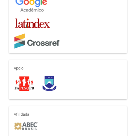
apoio
Apoio
afiliada
Afilidada