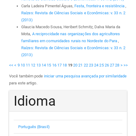
Carla Ladeira Pimentel Águas,
Festa, fronteira e resistência
,
Raízes: Revista de Ciências Sociais e Econômicas: v. 33 n. 2
(2013)
Glaucia Macedo Sousa, Heribert Schmitz, Dalva Maria da
Mota,
A reciprocidade nas organizações dos agricultores
familiares em comunidades rurais no Nordeste do Para
,
Raízes: Revista de Ciências Sociais e Econômicas: v. 33 n. 2
(2013)
<<
<
9
10
11
12
13
14
15
16
17
18
19
20
21
22
23
24
25
26
27
28
>
>>
Você também pode
iniciar uma pesquisa avançada por similaridade
para este artigo.
Idioma
Português (Brasil)