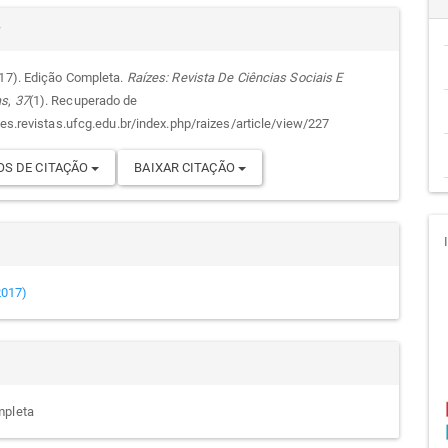
alhes
cipal
r
017). Edição Completa.
Raízes: Revista De Ciências Sociais E
as
,
37
(1). Recuperado de
go
zes.revistas.ufcg.edu.br/index.php/raizes/article/view/227
S DE CITAÇÃO
BAIXAR CITAÇÃO
(2017)
mpleta