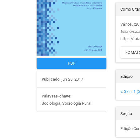
Det
artigos
prin
Como Cita
do
Vários. (2
Econômic
arti
https://rai
FOMATO
PDF
Edição
Publicado:
jun 28, 2017
v. 37 n. 1 
Palavras-chave:
Sociologia, Sociologia Rural
Seção
Edição Co