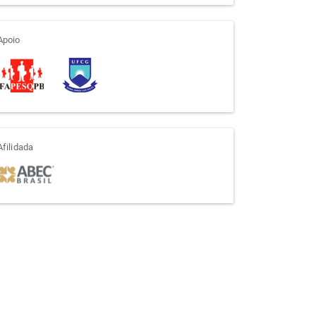
apoio
Apoio
afiliada
Afilidada