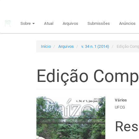
Navegação
Principal
Conteúdo
Sobre
Atual
Arquivos
Submissões
Anúncios
principal
Barra
Lateral
Início
Arquivos
v. 34 n. 1 (2014)
Edição Comp
Edição Comp
Barra
Con
Vários
UFCG
lateral
do
Re
de
arti