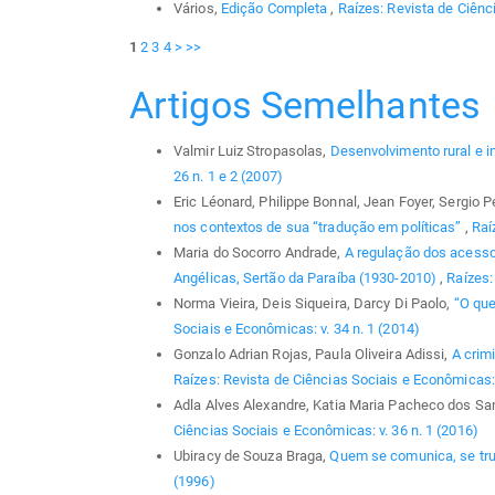
Vários,
Edição Completa
,
Raízes: Revista de Ciênc
1
2
3
4
>
>>
Artigos Semelhantes
Valmir Luiz Stropasolas,
Desenvolvimento rural e i
26 n. 1 e 2 (2007)
Eric Léonard, Philippe Bonnal, Jean Foyer, Sergio P
nos contextos de sua “tradução em políticas”
,
Raí
Maria do Socorro Andrade,
A regulação dos acess
Angélicas, Sertão da Paraíba (1930-2010)
,
Raízes:
Norma Vieira, Deis Siqueira, Darcy Di Paolo,
“O que
Sociais e Econômicas: v. 34 n. 1 (2014)
Gonzalo Adrian Rojas, Paula Oliveira Adissi,
A crim
Raízes: Revista de Ciências Sociais e Econômicas: 
Adla Alves Alexandre, Katia Maria Pacheco dos Sa
Ciências Sociais e Econômicas: v. 36 n. 1 (2016)
Ubiracy de Souza Braga,
Quem se comunica, se t
(1996)