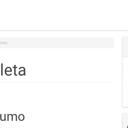
leta
leta
teúdo
sumo
go