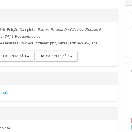
cipal
alhes
r
014). Edição Completa.
Raízes: Revista De Ciências Sociais E
as
,
34
(1). Recuperado de
go
zes.revistas.ufcg.edu.br/index.php/raizes/article/view/373
S DE CITAÇÃO
BAIXAR CITAÇÃO
(2014)
mpleta