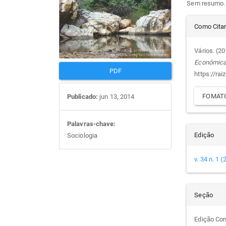
Sem resumo.
artigos
prin
Det
Como Cita
do
Vários. (2
Econômic
arti
PDF
https://rai
FOMATO
Publicado:
jun 13, 2014
Palavras-chave:
Edição
Sociologia
v. 34 n. 1 
Seção
Edição Co