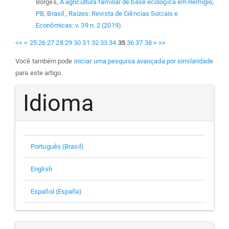
Borges,
A agricultura familiar de base ecológica em Remígio,
PB, Brasil
,
Raízes: Revista de Ciências Sociais e
Econômicas: v. 39 n. 2 (2019)
<<
<
25
26
27
28
29
30
31
32
33
34
35
36
37
38
>
>>
Você também pode
iniciar uma pesquisa avançada por similaridade
para este artigo.
Idioma
Português (Brasil)
English
Español (España)