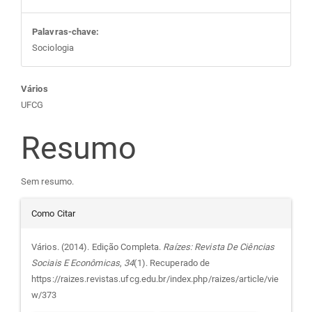
Palavras-chave:
Sociologia
Conteúdo
Vários
UFCG
do
Resumo
artigo
Sem resumo.
principal
Detalhes
Como Citar
do
Vários. (2014). Edição Completa.
Raízes: Revista De Ciências
Sociais E Econômicas
,
34
(1). Recuperado de
artigo
https://raizes.revistas.ufcg.edu.br/index.php/raizes/article/vie
w/373