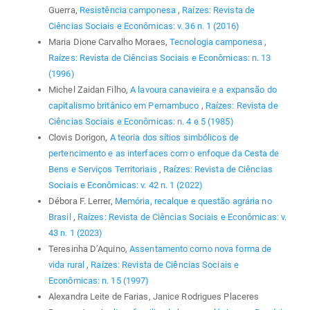
Guerra,
Resistência camponesa
,
Raízes: Revista de
Ciências Sociais e Econômicas: v. 36 n. 1 (2016)
Maria Dione Carvalho Moraes,
Tecnologia camponesa
,
Raízes: Revista de Ciências Sociais e Econômicas: n. 13
(1996)
Michel Zaidan Filho,
A lavoura canavieira e a expansão do
capitalismo britânico em Pernambuco
,
Raízes: Revista de
Ciências Sociais e Econômicas: n. 4 e 5 (1985)
Clovis Dorigon,
A teoria dos sítios simbólicos de
pertencimento e as interfaces com o enfoque da Cesta de
Bens e Serviços Territoriais
,
Raízes: Revista de Ciências
Sociais e Econômicas: v. 42 n. 1 (2022)
Débora F. Lerrer,
Memória, recalque e questão agrária no
Brasil
,
Raízes: Revista de Ciências Sociais e Econômicas: v.
43 n. 1 (2023)
Teresinha D’Aquino,
Assentamento como nova forma de
vida rural
,
Raízes: Revista de Ciências Sociais e
Econômicas: n. 15 (1997)
Alexandra Leite de Farias, Janice Rodrigues Placeres